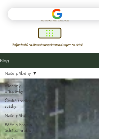
Údržba hrobů na Moravě s respektem a důrazem na detail.
Blog
Naše příběhy
Všechny
příspěvky
České tradice a
svátky
Naše příběhy
Péče o hrob a
údržba hrobu