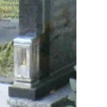
Hřbitovy v
České republice
Květiny a
dekorace na
hrob
HrobOK