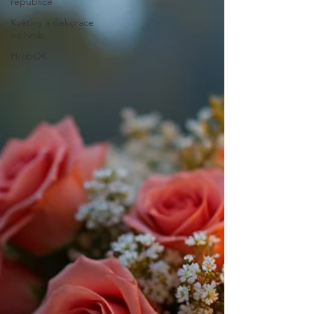
republice
Květiny a dekorace
na hrob
HrobOK