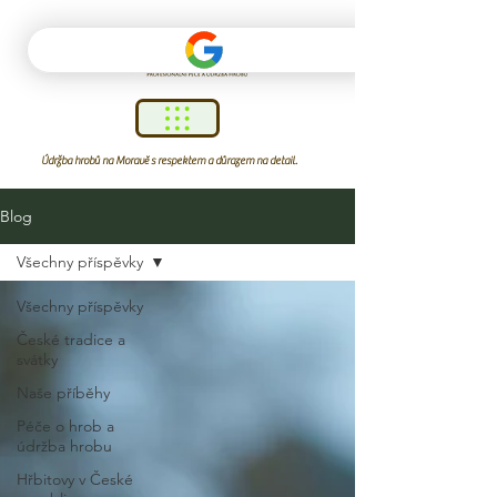
Údržba hrobů na Moravě s respektem a důrazem na detail.
Blog
Všechny příspěvky
Všechny příspěvky
České tradice a
svátky
Naše příběhy
Péče o hrob a
údržba hrobu
Hřbitovy v České