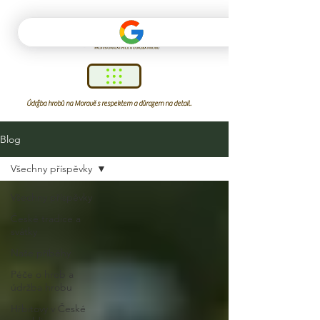
Údržba hrobů na Moravě s respektem a důrazem na detail.
Blog
Všechny příspěvky
Všechny příspěvky
České tradice a
svátky
Naše příběhy
Péče o hrob a
údržba hrobu
Hřbitovy v České