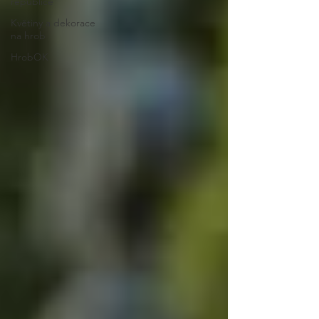
republice
Květiny a dekorace
na hrob
HrobOK