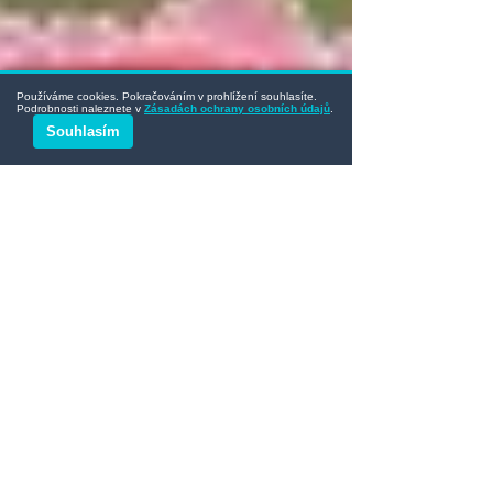
Používáme cookies. Pokračováním v prohlížení souhlasíte.
Podrobnosti naleznete v
Zásadách ochrany osobních údajů
.
Souhlasím