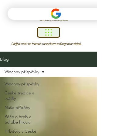
Údržba hrobů na Moravě s respektem a důrazem na detail.
Blog
Všechny příspěvky
Všechny příspěvky
České tradice a
svátky
Naše příběhy
Péče o hrob a
údržba hrobu
Hřbitovy v České