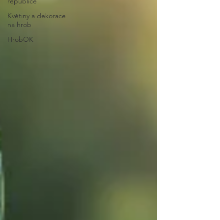
republice
Květiny a dekorace
na hrob
HrobOK