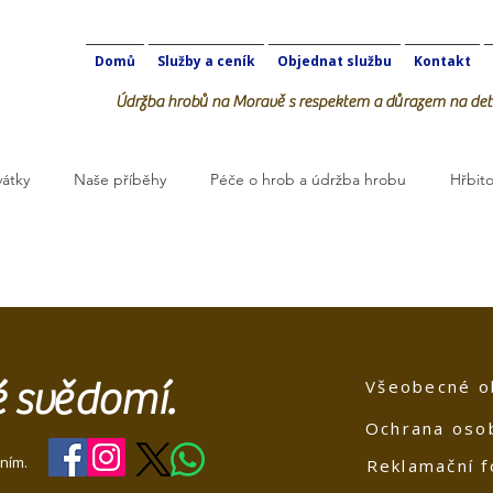
Domů
Služby a ceník
Objednat službu
Kontakt
Údržba hrobů na Moravě s respektem a důrazem na deta
vátky
Naše příběhy
Péče o hrob a údržba hrobu
Hřbito
robOK
té svědomí.
Všeobecné o
Ochrana oso
ním.
Reklamační f