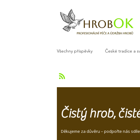
Všechny příspěvky
České tradice a s
Květiny a dekorace na hrob
H
Čistý hrob, čis
Děkujeme za důvěru – podpořte nás sdíle