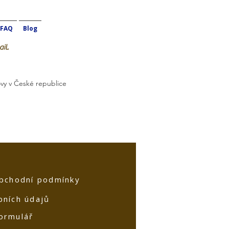
FAQ
Blog
il.
vy v České republice
bchodní podmínky
bních údajů
ormulář