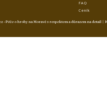
FAQ
Ceník
z –
Péče o hroby na Moravě s respektem a důrazem na detail
| 