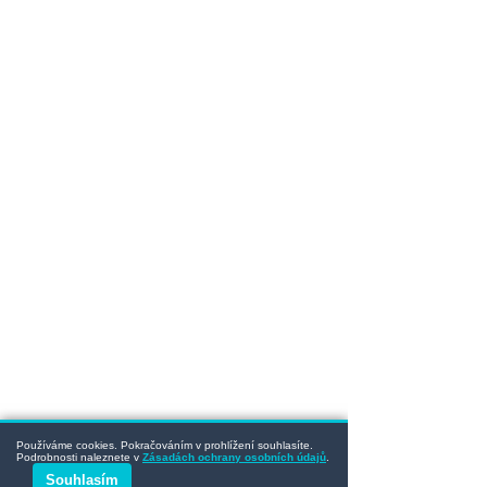
Používáme cookies. Pokračováním v prohlížení souhlasíte.
Podrobnosti naleznete v
Zásadách ochrany osobních údajů
.
Souhlasím