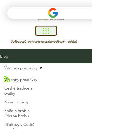
Údržba hrobů na Moravě s respektem a důrazem na detail.
Blog
Všechny příspěvky
Všechny příspěvky
České tradice a
svátky
Naše příběhy
Péče o hrob a
údržba hrobu
Hřbitovy v České