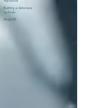
republice
Květiny a dekorace
na hrob
HrobOK