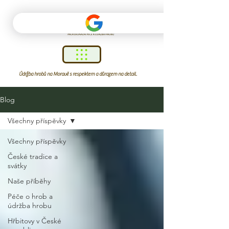
Údržba hrobů na Moravě s respektem a důrazem na detail.
Blog
Všechny příspěvky
Všechny příspěvky
České tradice a
svátky
Naše příběhy
Péče o hrob a
údržba hrobu
Hřbitovy v České