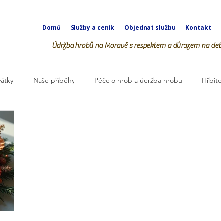
Domů
Služby a ceník
Objednat službu
Kontakt
Údržba hrobů na Moravě s respektem a důrazem na deta
vátky
Naše příběhy
Péče o hrob a údržba hrobu
Hřbito
robOK