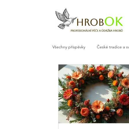
Všechny příspěvky
České tradice a s
Květiny a dekorace na hrob
H