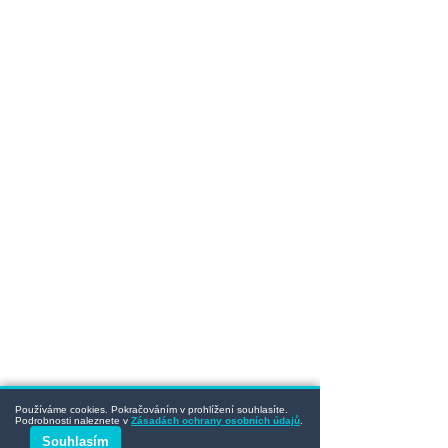
Používáme cookies. Pokračováním v prohlížení souhlasíte.
Podrobnosti naleznete v
Zásadách ochrany osobních údajů
.
Souhlasím