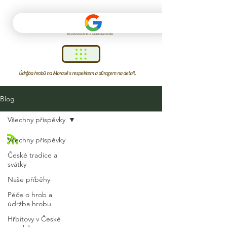
Údržba hrobů na Moravě s respektem a důrazem na detail.
Blog
Všechny příspěvky
Všechny příspěvky
České tradice a
svátky
Naše příběhy
Péče o hrob a
údržba hrobu
Hřbitovy v České