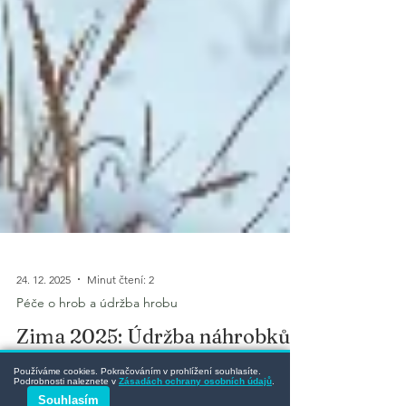
24. 12. 2025
Minut čtení: 2
Péče o hrob a údržba hrobu
Zima 2025: Údržba náhrobků z
Používáme cookies. Pokračováním v prohlížení souhlasíte.
Podrobnosti naleznete v
Zásadách ochrany osobních údajů
.
kovu a dřeva během zimy
Souhlasím