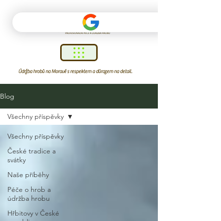
Údržba hrobů na Moravě s respektem a důrazem na detail.
Blog
Všechny příspěvky
Všechny příspěvky
České tradice a
svátky
Naše příběhy
Péče o hrob a
údržba hrobu
Hřbitovy v České