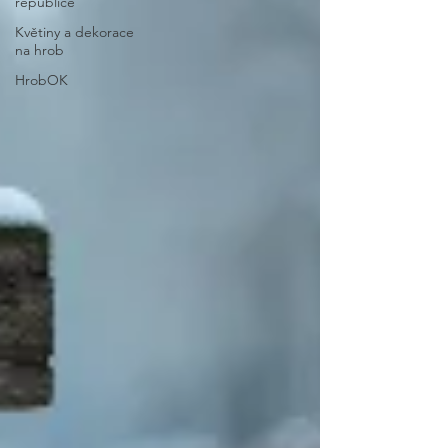
republice
Květiny a dekorace
na hrob
HrobOK