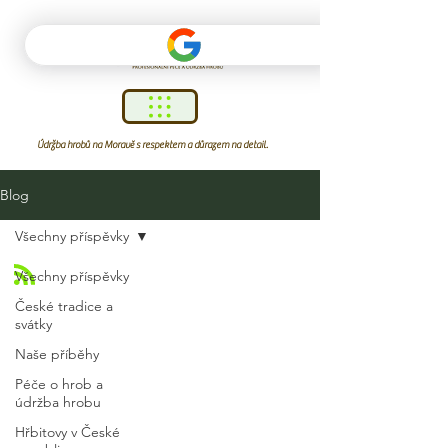
Údržba hrobů na Moravě s respektem a důrazem na detail.
Blog
Všechny příspěvky
Všechny příspěvky
České tradice a
svátky
Naše příběhy
Péče o hrob a
údržba hrobu
Hřbitovy v České