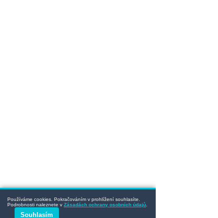
Používáme cookies. Pokračováním v prohlížení souhlasíte.
Podrobnosti naleznete v
Zásadách ochrany osobních údajů
.
Souhlasím