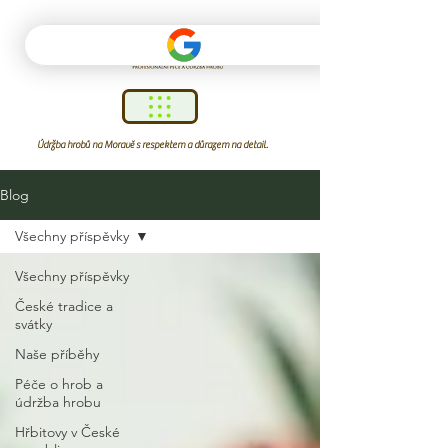
Údržba hrobů na Moravě s respektem a důrazem na detail.
Blog
Všechny příspěvky
Všechny příspěvky
České tradice a
svátky
Naše příběhy
Péče o hrob a
údržba hrobu
Hřbitovy v České