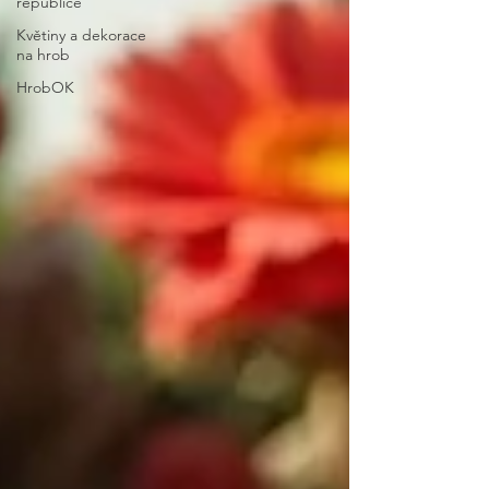
republice
Květiny a dekorace
na hrob
HrobOK