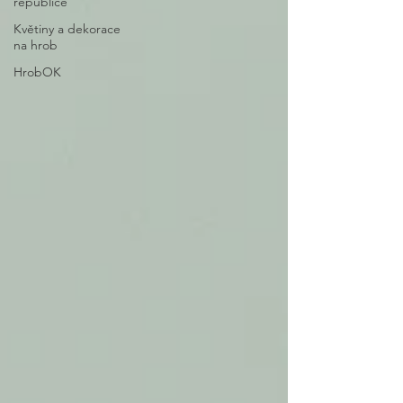
republice
Květiny a dekorace
na hrob
HrobOK