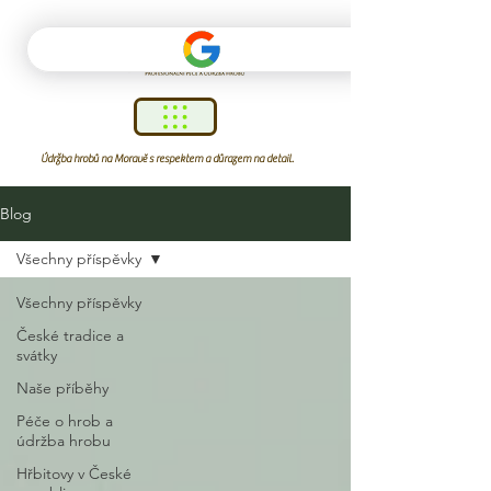
Údržba hrobů na Moravě s respektem a důrazem na detail.
Blog
Všechny příspěvky
Všechny příspěvky
České tradice a
svátky
Naše příběhy
Péče o hrob a
údržba hrobu
Hřbitovy v České