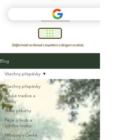
Údržba hrobů na Moravě s respektem a důrazem na detail.
Blog
Všechny příspěvky
Všechny příspěvky
České tradice a
svátky
Naše příběhy
Péče o hrob a
údržba hrobu
Hřbitovy v České