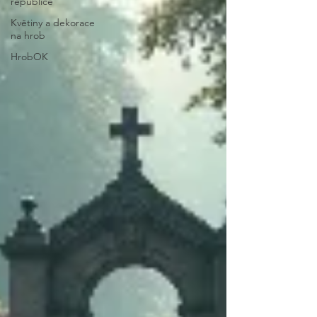
republice
Květiny a dekorace
na hrob
HrobOK