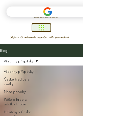
Údržba hrobů na Moravě s respektem a důrazem na detail.
Blog
Všechny příspěvky
Všechny příspěvky
České tradice a
svátky
Naše příběhy
Péče o hrob a
údržba hrobu
Hřbitovy v České