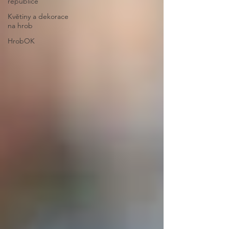
republice
Květiny a dekorace
na hrob
HrobOK