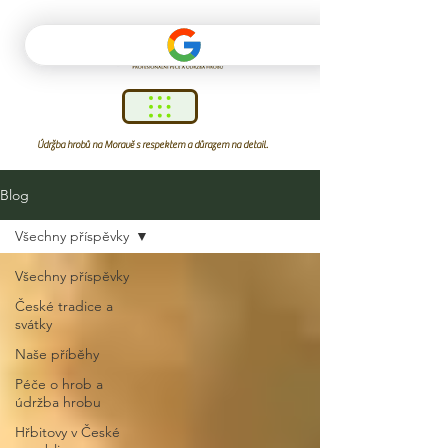
Údržba hrobů na Moravě s respektem a důrazem na detail.
Blog
Všechny příspěvky
Všechny příspěvky
České tradice a
svátky
Naše příběhy
Péče o hrob a
údržba hrobu
Hřbitovy v České