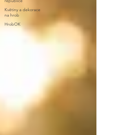
republice
Květiny a dekorace
na hrob
HrobOK