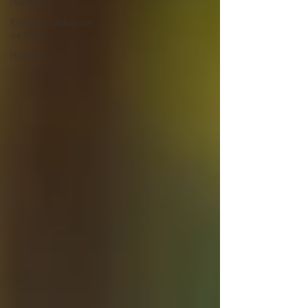
republice
Květiny a dekorace
na hrob
HrobOK