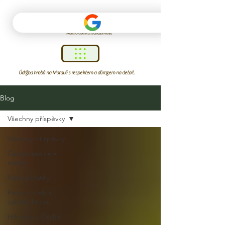
Údržba hrobů na Moravě s respektem a důrazem na detail.
Blog
Všechny příspěvky
Všechny příspěvky
České tradice a
svátky
Naše příběhy
Péče o hrob a
údržba hrobu
Hřbitovy v České