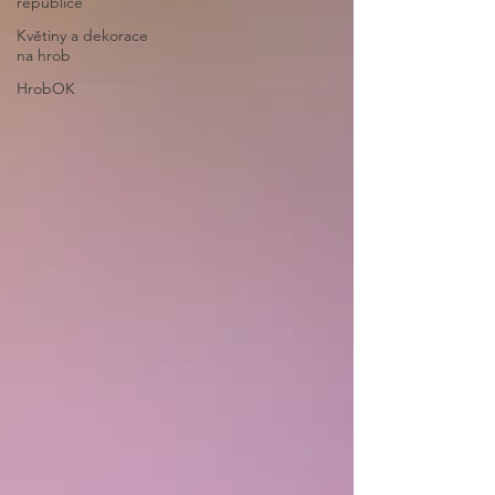
republice
Květiny a dekorace
na hrob
HrobOK