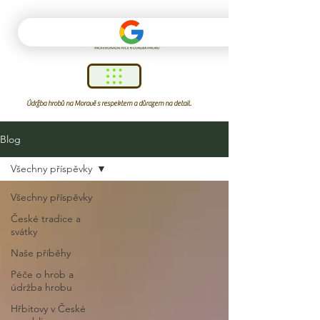
Údržba hrobů na Moravě s respektem a důrazem na detail.
Blog
Všechny příspěvky
Všechny příspěvky
České tradice a
svátky
Naše příběhy
Péče o hrob a
údržba hrobu
Hřbitovy v České