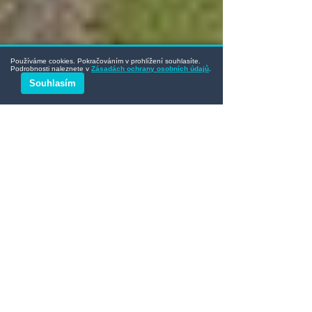
Používáme cookies. Pokračováním v prohlížení souhlasíte.
Podrobnosti naleznete v
Zásadách ochrany osobních údajů
.
Souhlasím