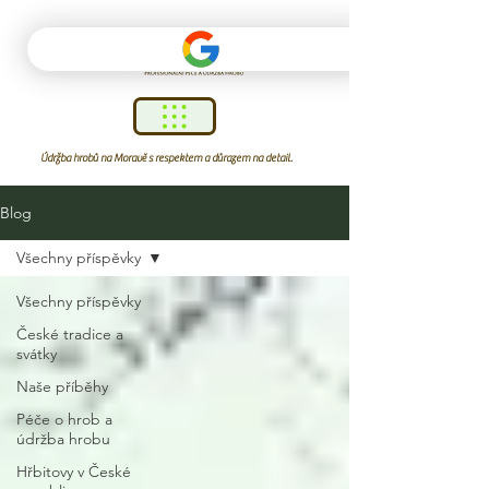
Údržba hrobů na Moravě s respektem a důrazem na detail.
Blog
Všechny příspěvky
Všechny příspěvky
České tradice a
svátky
Naše příběhy
Péče o hrob a
údržba hrobu
Hřbitovy v České