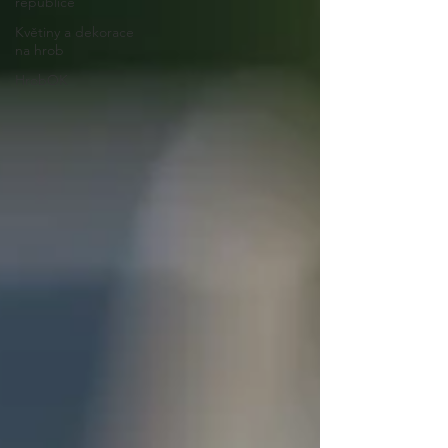
republice
Květiny a dekorace
na hrob
HrobOK