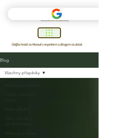
Údržba hrobů na Moravě s respektem a důrazem na detail.
Blog
Všechny příspěvky
Všechny příspěvky
České tradice a
svátky
Naše příběhy
Péče o hrob a
údržba hrobu
Hřbitovy v České