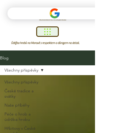
Údržba hrobů na Moravě s respektem a důrazem na detail.
Blog
Všechny příspěvky
Všechny příspěvky
České tradice a
svátky
Naše příběhy
Péče o hrob a
údržba hrobu
Hřbitovy v České