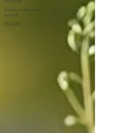
republice
Květiny a dekorace
na hrob
HrobOK