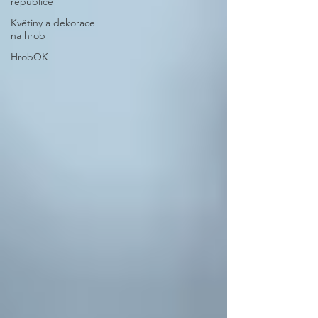
republice
Květiny a dekorace
na hrob
HrobOK