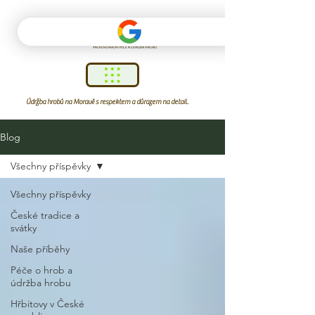
Údržba hrobů na Moravě s respektem a důrazem na detail.
Blog
Všechny příspěvky
Všechny příspěvky
České tradice a
svátky
Naše příběhy
Péče o hrob a
údržba hrobu
Hřbitovy v České