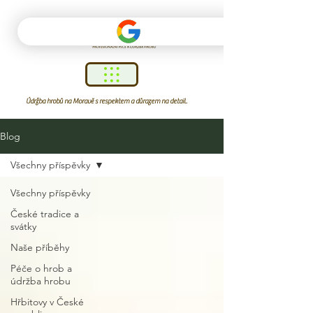
Údržba hrobů na Moravě s respektem a důrazem na detail.
Blog
Všechny příspěvky
Všechny příspěvky
České tradice a
svátky
Naše příběhy
Péče o hrob a
údržba hrobu
Hřbitovy v České