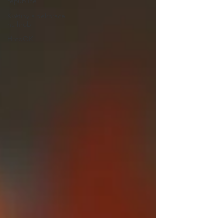
republice
Květiny a dekorace
na hrob
HrobOK