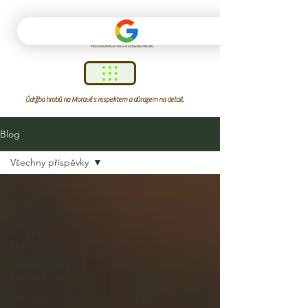
Údržba hrobů na Moravě s respektem a důrazem na detail.
Blog
Všechny příspěvky
Všechny příspěvky
České tradice a
svátky
Naše příběhy
Péče o hrob a
údržba hrobu
Hřbitovy v České