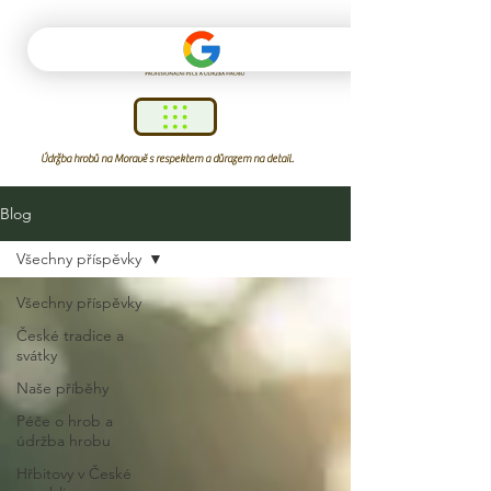
Údržba hrobů na Moravě s respektem a důrazem na detail.
Blog
Všechny příspěvky
Všechny příspěvky
České tradice a
svátky
Naše příběhy
Péče o hrob a
údržba hrobu
Hřbitovy v České