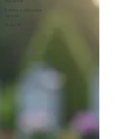
republice
Květiny a dekorace
na hrob
HrobOK