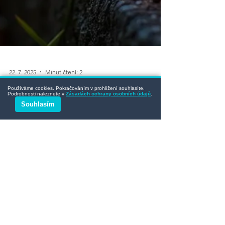
Používáme cookies. Pokračováním v prohlížení souhlasíte.
Podrobnosti naleznete v
Zásadách ochrany osobních údajů
.
Souhlasím
22. 7. 2025
Minut čtení: 2
Hřbitovy v České republice
Bohumín: Hřbitov jako místo
vzpomínek, úcty i péče