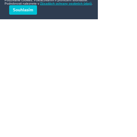
Zobrazit vše
Nejnovější příspěvky
Používáme cookies. Pokračováním v prohlížení souhlasíte.
Podrobnosti naleznete v
Zásadách ochrany osobních údajů
.
Souhlasím
Komentáře
0.0 / 5 (0)
Komentovat a hodnotit...