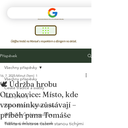
Údržba hrobů na Moravě s respektem a důrazem na detail.
Příspěvek
Všechny příspěvky
16. 7. 2025
Minut čtení: 1
Všechny příspěvky
🕊️ Údržba hrobu
České tradice a svátky
Otrokovice: Místo, kde
Naše příběhy
vzpomínky zůstávají –
Péče o hrob a údržba hrobu
příběh pana Tomáše
Hřbitovy v České republice
Květiny a dekorace na hrob
Některá místa se časem stanou tichými 