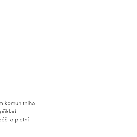
em komunitního 
příklad 
éči o pietní 