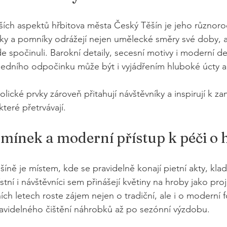
ších aspektů hřbitova města Český Těšín je jeho různoro
ky a pomníky odrážejí nejen umělecké směry své doby, al
de spočinuli. Barokní detaily, secesní motivy i moderní de
edního odpočinku může být i vyjádřením hluboké úcty a 
olické prvky zároveň přitahují návštěvníky a inspirují k za
které přetrvávají.
mínek a moderní přístup k péči o 
íně je místem, kde se pravidelně konají pietní akty, klad
stní i návštěvníci sem přinášejí květiny na hroby jako proj
ích letech roste zájem nejen o tradiční, ale i o moderní 
avidelného čištění náhrobků až po sezónní výzdobu.