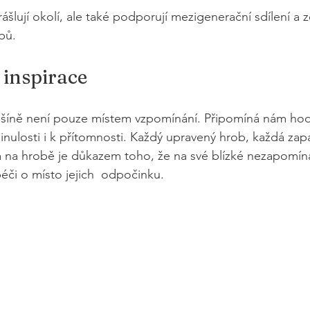
krášlují okolí, ale také podporují mezigenerační sdílení 
bů.
 inspirace
šíně není pouze místem vzpomínání. Připomíná nám hod
inulosti i k přítomnosti. Každý upravený hrob, každá zapá
a na hrobě je důkazem toho, že na své blízké nezapomín
péči o místo jejich  odpočinku.