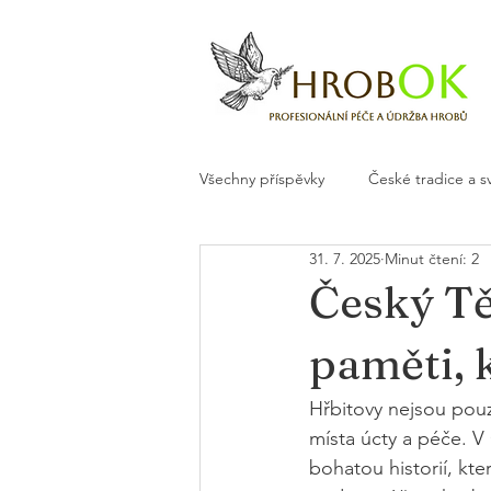
Všechny příspěvky
České tradice a s
31. 7. 2025
Minut čtení: 2
Květiny a dekorace na hrob
H
Český Tě
paměti, 
Hřbitovy nejsou pouz
místa úcty a péče. V
bohatou historií, k