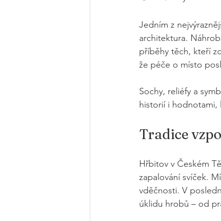
Jedním z nejvýrazněj
architektura. Náhrob
příběhy těch, kteří z
že péče o místo posl
Sochy, reliéfy a symb
historií i hodnotami, 
Tradice vzpo
Hřbitov v Českém Těš
zapalování svíček. Mí
vděčnosti. V posledn
úklidu hrobů – od pr