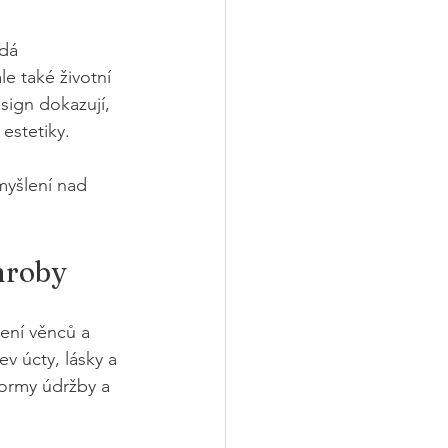
dá 
e také životní 
sign dokazují, 
estetiky.
myšlení nad 
hroby
ení věnců a 
ev úcty, lásky a 
formy údržby a 