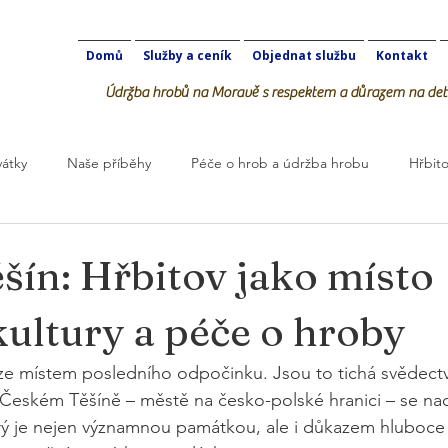
Domů
Služby a ceník
Objednat službu
Kontakt
Údržba hrobů na Moravě s respektem a důrazem na deta
vátky
Naše příběhy
Péče o hrob a údržba hrobu
Hřbito
robOK
šín: Hřbitov jako místo
kultury a péče o hroby
e místem posledního odpočinku. Jsou to tichá svědectví
 Českém Těšíně – městě na česko-polské hranici – se nach
terý je nejen významnou památkou, ale i důkazem hluboc