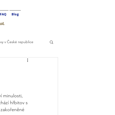
FAQ
Blog
il.
vy v České republice
 minulosti, 
ází hřbitov s 
e zakořeněné 