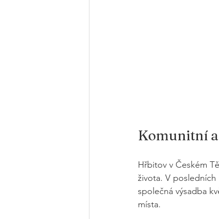
Komunitní a
Hřbitov v Českém Těš
života. V posledních 
společná výsadba kvě
místa.