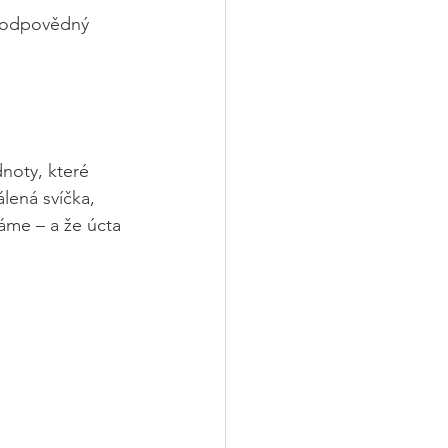
a zodpovědný 
noty, které 
lená svíčka, 
áme – a že úcta 