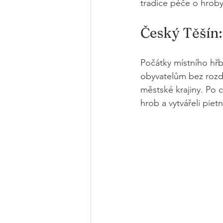
tradice péče o hroby
Český Těšín:
Počátky místního hřbi
obyvatelům bez rozdíl
městské krajiny. Po c
hrob a vytvářeli pietn