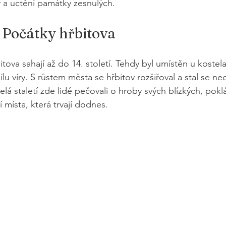
 a uctění památky zesnulých.
 Počátky hřbitova
tova sahají až do 14. století. Tehdy byl umístěn u kostela 
u víry. S růstem města se hřbitov rozšiřoval a stal se ne
elá staletí zde lidé pečovali o hroby svých blízkých, poklá
í místa, která trvají dodnes.