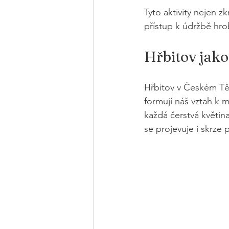
Tyto aktivity nejen z
přístup k údržbě hro
Hřbitov jako
Hřbitov v Českém Tě
formují náš vztah k m
každá čerstvá květin
se projevuje i skrze 