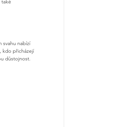
 také 
 svahu nabízí 
, kdo přicházejí 
ou důstojnost.