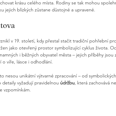
chovat krásu celého místa. Rodiny se tak mohou spolehn
 jejich blízkých zůstane důstojné a upravené.
itova
nikl v 19. století, kdy přestal stačit tradiční pohřební pr
ržen jako otevřený prostor symbolizující cyklus života. O
amných i běžných obyvatel města – jejich příběhy jsou 
 o víře, lásce i odhodlání.
to nesou unikátní výtvarné zpracování – od symbolických
 detaily vyžadují pravidelnou 
údržbu
, která zachovává ne
 ke vzpomínkám.