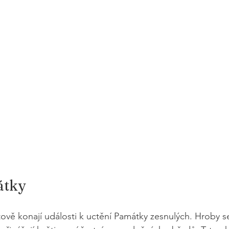
átky
ově konají události k uctění Památky zesnulých. Hroby se 