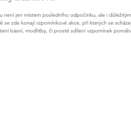
u není jen místem posledního odpočinku, ale i důležitý
ě se zde konají vzpomínkové akce, při kterých se scházej
tení básní, modlitby, či prosté sdílení vzpomínek pomáha