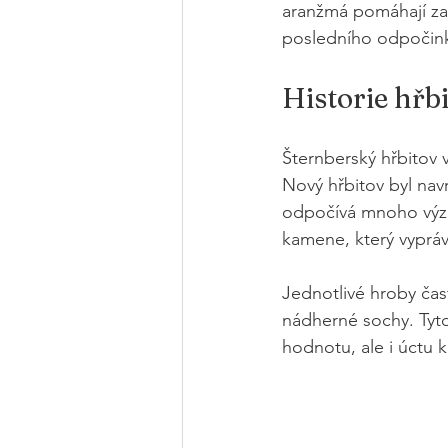
aranžmá pomáhají za
posledního odpočinku
Historie hřb
Šternberský hřbitov vz
Nový hřbitov byl nav
odpočívá mnoho význ
kamene, který vypráví
Jednotlivé hroby čas
nádherné sochy. Tyto
hodnotu, ale i úctu