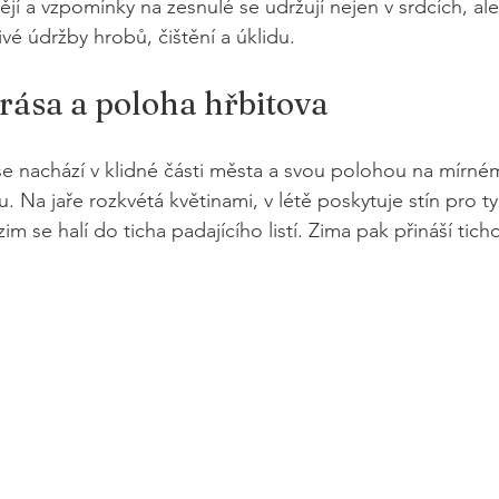
jí a vzpomínky na zesnulé se udržují nejen v srdcích, ale
vé údržby hrobů, čištění a úklidu.
rása a poloha hřbitova
se nachází v klidné části města a svou polohou na mírném
 Na jaře rozkvétá květinami, v létě poskytuje stín pro ty
m se halí do ticha padajícího listí. Zima pak přináší tich