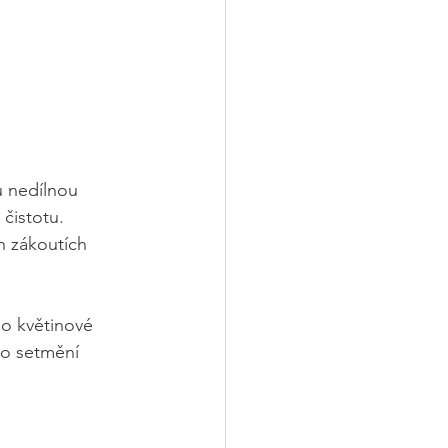
u nedílnou 
čistotu. 
h zákoutích 
 o květinové 
o setmění 