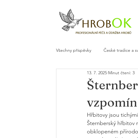
Všechny příspěvky
České tradice a s
13. 7. 2025
Minut čtení: 3
Květiny a dekorace na hrob
H
Šternber
vzpomíne
Hřbitovy jsou tichými
Šternberský hřbitov
obklopeném přírodou 