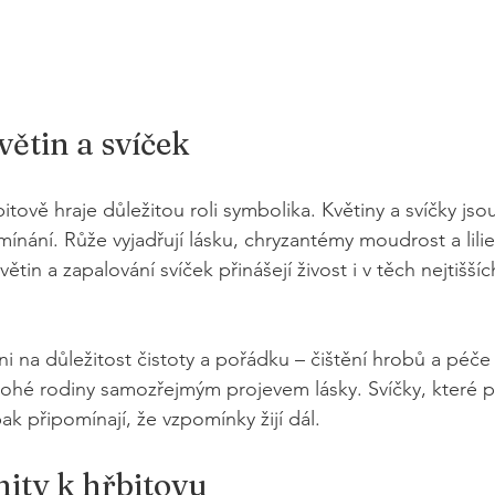
ětin a svíček
tově hraje důležitou roli symbolika. Květiny a svíčky jso
mínání. Růže vyjadřují lásku, chryzantémy moudrost a lilie 
tin a zapalování svíček přinášejí živost i v těch nejtiššíc
 na důležitost čistoty a pořádku – čištění hrobů a péče
ohé rodiny samozřejmým projevem lásky. Svíčky, které p
pak připomínají, že vzpomínky žijí dál.
ity k hřbitovu