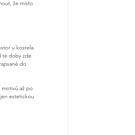
out, že místo 
ostor u kostela. 
d té doby zde 
zapsané do 
 motivů až po 
jen estetickou 