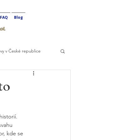
FAQ
Blog
il.
vy v České republice
to
storií. 
svahu 
r, kde se 