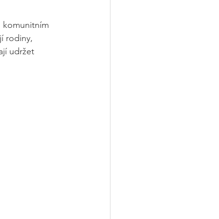
m komunitním 
í rodiny, 
jí udržet 