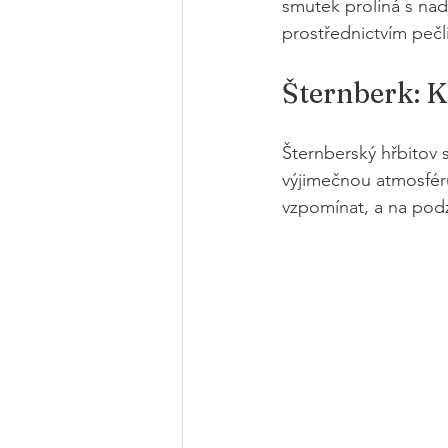
smutek prolíná s nadě
prostřednictvím pečli
Šternberk: K
Šternberský hřbitov 
výjimečnou atmosféru.
vzpomínat, a na podzi