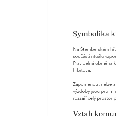
Symbolika kv
Na Šternberském hřbi
součástí rituálu vzpo
Pravidelná obměna kvě
hřbitova.
Zapomenout nelze ani
výzdoby jsou pro mn
rozzáří celý prostor 
Vztah komun