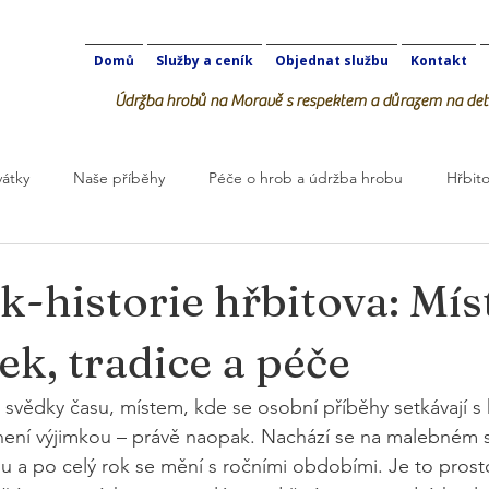
Domů
Služby a ceník
Objednat službu
Kontakt
Údržba hrobů na Moravě s respektem a důrazem na deta
vátky
Naše příběhy
Péče o hrob a údržba hrobu
Hřbito
robOK
k-historie hřbitova: Mís
k, tradice a péče
 svědky času, místem, kde se osobní příběhy setkávají s hi
 není výjimkou – právě naopak. Nachází se na malebném 
a po celý rok se mění s ročními obdobími. Je to prosto