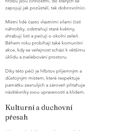
hrobu jsou činnostmi, do kterých se 
zapojují jak pozůstalí, tak dobrovolníci.
Místní lidé často vlastními silami čistí 
náhrobky, odstraňují staré květiny, 
shrabují listí a pečují o okolní zeleň. 
Během roku probíhají také komunitní 
akce, kdy se veřejnost schází k většímu 
úklidu a zvelebování prostoru.
Díky této péči je hřbitov příjemným a 
důstojným místem, které respektuje 
památku zesnulých a zároveň přitahuje 
návštěvníky svou upraveností a klidem.
Kulturní a duchovní 
přesah