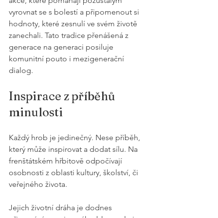
akce, které pomáhají pozůstalým 
vyrovnat se s bolestí a připomenout si 
hodnoty, které zesnulí ve svém životě 
zanechali. Tato tradice přenášená z 
generace na generaci posiluje 
komunitní pouto i mezigenerační 
dialog.
Inspirace z příběhů 
minulosti
Každý hrob je jedinečný. Nese příběh, 
který může inspirovat a dodat sílu. Na 
frenštátském hřbitově odpočívají 
osobnosti z oblasti kultury, školství, či 
veřejného života. 
Jejich životní dráha je dodnes 