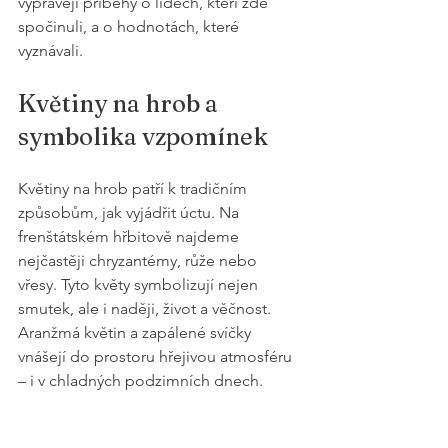
vyprávějí příběhy o lidech, kteří zde 
spočinuli, a o hodnotách, které 
vyznávali.
Květiny na hrob a 
symbolika vzpomínek
Květiny na hrob patří k tradičním 
způsobům, jak vyjádřit úctu. Na 
frenštátském hřbitově najdeme 
nejčastěji chryzantémy, růže nebo 
vřesy. Tyto květy symbolizují nejen 
smutek, ale i naději, život a věčnost. 
Aranžmá květin a zapálené svíčky 
vnášejí do prostoru hřejivou atmosféru 
– i v chladných podzimních dnech.