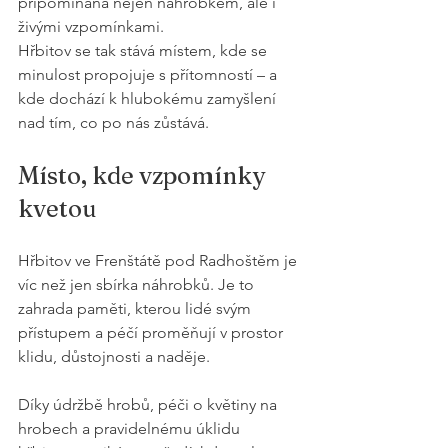
připomínána nejen náhrobkem, ale i 
živými vzpomínkami.
Hřbitov se tak stává místem, kde se 
minulost propojuje s přítomností – a 
kde dochází k hlubokému zamyšlení 
nad tím, co po nás zůstává.
Místo, kde vzpomínky 
kvetou
Hřbitov ve Frenštátě pod Radhoštěm je 
víc než jen sbírka náhrobků. Je to 
zahrada paměti, kterou lidé svým 
přístupem a péčí proměňují v prostor 
klidu, důstojnosti a naděje.
Díky údržbě hrobů, péči o květiny na 
hrobech a pravidelnému úklidu 