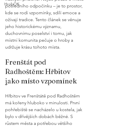
HrobOK
posledního odpočinku – je to prostor, 
kde se rodí vzpomínky, sdílí emoce a 
ožívají tradice. Tento článek se věnuje 
jeho historickému významu, 
duchovnímu poselství i tomu, jak 
místní komunita pečuje o hroby a 
udržuje krásu tohoto místa.
Frenštát pod 
Radhoštěm: Hřbitov 
jako místo vzpomínek
Hřbitov ve Frenštátě pod Radhoštěm 
má kořeny hluboko v minulosti. První 
pohřebiště se nacházelo u kostela, jak 
bylo v dřívějších dobách běžné. S 
růstem města a potřebou většího 