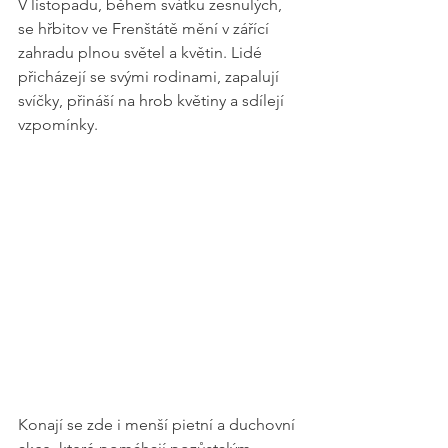
V listopadu, během svátku zesnulých, 
se hřbitov ve Frenštátě mění v zářící 
zahradu plnou světel a květin. Lidé 
přicházejí se svými rodinami, zapalují 
svíčky, přináší na hrob květiny a sdílejí 
vzpomínky.
Konají se zde i menší pietní a duchovní 