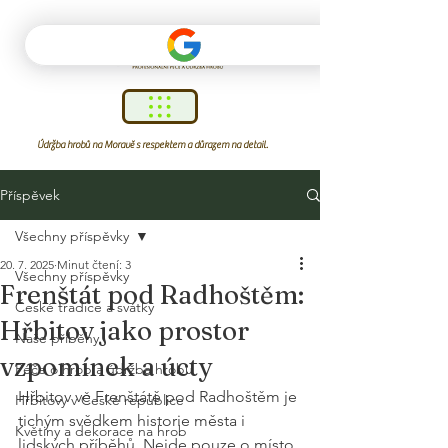
Údržba hrobů na Moravě s respektem a důrazem na detail.
Příspěvek
Všechny příspěvky
20. 7. 2025
Minut čtení: 3
Všechny příspěvky
Frenštát pod Radhoštěm:
České tradice a svátky
Hřbitov jako prostor
Naše příběhy
vzpomínek a úcty
Péče o hrob a údržba hrobu
Hřbitov ve Frenštátě pod Radhoštěm je 
Hřbitovy v České republice
tichým svědkem historie města i 
Květiny a dekorace na hrob
lidských příběhů. Nejde pouze o místo 