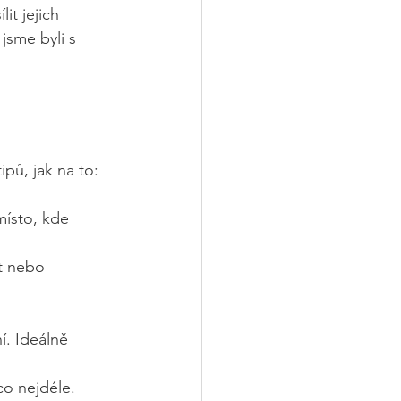
t jejich 
sme byli s 
pů, jak na to:
místo, kde 
t nebo 
í. Ideálně 
co nejdéle. 