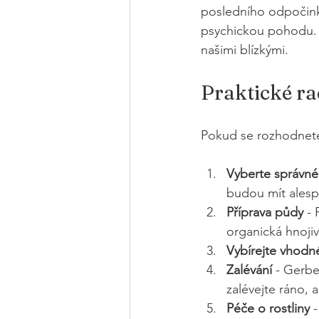
posledního odpočinku
psychickou pohodu. G
našimi blízkými. 
Praktické ra
Pokud se rozhodnete 
Vyberte správné
budou mít alesp
Příprava půdy
 -
organická hnoji
Vybírejte vhodn
Zalévání
 - Gerbe
zalévejte ráno, 
Péče o rostliny
 