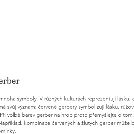
erber
 mnoha symboly. V různých kulturách reprezentují lásku,
á svůj význam: červené gerbery symbolizují lásku, růžové
. Při volbě barev gerber na hrob proto přemýšlejte o tom, 
it. Například, kombinace červených a žlutých gerber může 
omínky.