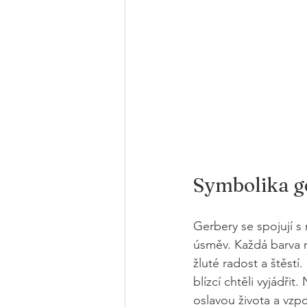
Symbolika g
Gerbery se spojují s
úsměv. Každá barva m
žluté radost a štěstí
blízcí chtěli vyjádř
oslavou života a vzp