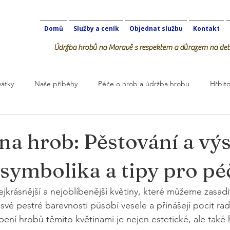
Domů
Služby a ceník
Objednat službu
Kontakt
Údržba hrobů na Moravě s respektem a důrazem na deta
vátky
Naše příběhy
Péče o hrob a údržba hrobu
Hřbito
robOK
na hrob: Pěstování a vý
symbolika a tipy pro pé
ejkrásnější a nejoblíbenější květiny, které můžeme zasadi
 své pestré barevnosti působí vesele a přinášejí pocit rad
ení hrobů těmito květinami je nejen estetické, ale také