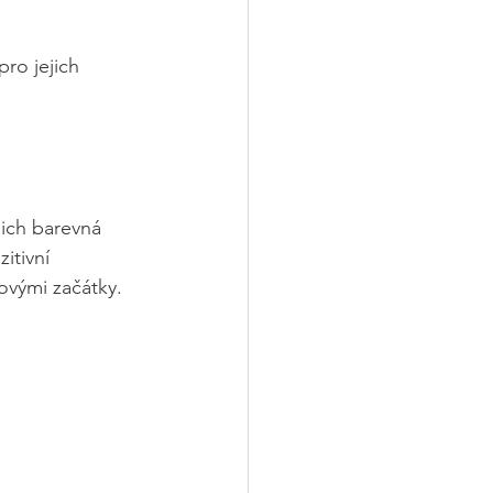
ro jejich 
jich barevná 
itivní 
ovými začátky. 