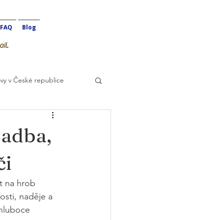
FAQ
Blog
il.
vy v České republice
sadba,
či
t na hrob 
osti, naděje a 
 hluboce 