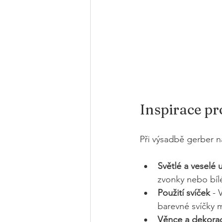
Inspirace p
Při výsadbě gerber na
Světlé a veselé 
zvonky nebo bíl
Použití svíček
 -
barevné svíčky 
Věnce a dekora