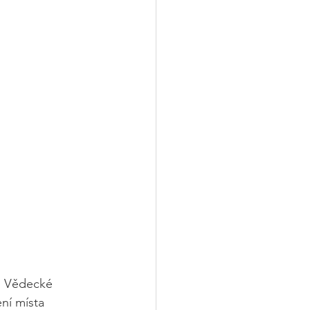
u. Vědecké 
ní místa 