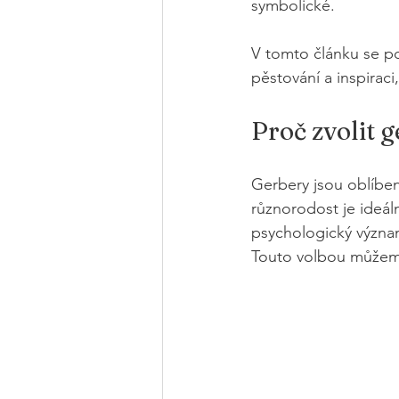
symbolické.
V tomto článku se po
pěstování a inspiraci
Proč zvolit 
Gerbery jsou oblíbené
různorodost je ideáln
psychologický význam
Touto volbou můžeme 