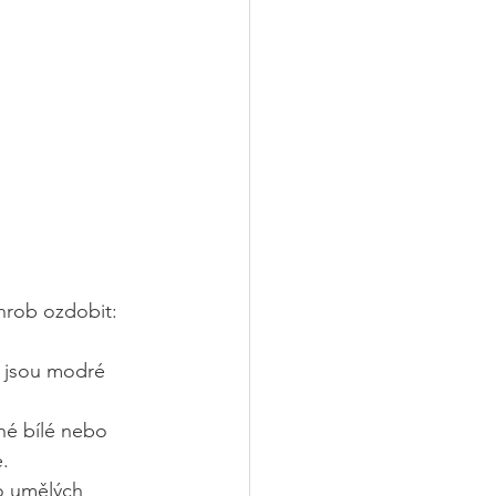
 hrob ozdobit:
o jsou modré 
hé bílé nebo 
.
o umělých 