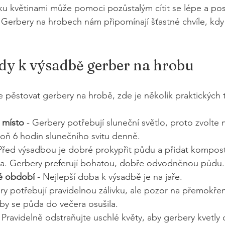
 květinami může pomoci pozůstalým cítit se lépe a posíli
erbery na hrobech nám připomínají šťastné chvíle, kdy j
dy k výsadbě gerber na hrobu
pěstovat gerbery na hrobě, zde je několik praktických ti
 místo
 - Gerbery potřebují sluneční světlo, proto zvolte 
oň 6 hodin slunečního svitu denně.
 Před výsadbou je dobré prokypřit půdu a přidat kompos
va. Gerbery preferují bohatou, dobře odvodněnou půdu.
é období
 - Nejlepší doba k výsadbě je na jaře. 
ry potřebují pravidelnou zálivku, ale pozor na přemokřen
aby se půda do večera osušila.
- Pravidelně odstraňujte uschlé květy, aby gerbery kvetly 