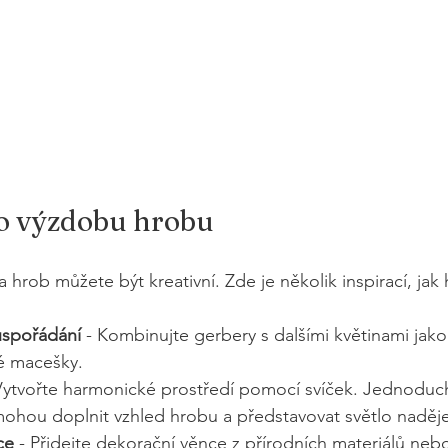
ro výzdobu hrobu
 hrob můžete být kreativní. Zde je několik inspirací, jak
uspořádání
 - Kombinujte gerbery s dalšími květinami jak
é macešky.
 Vytvořte harmonické prostředí pomocí svíček. Jednoduc
mohou doplnit vzhled hrobu a představovat světlo naděje
ce
 - Přidejte dekorační věnce z přírodních materiálů neb