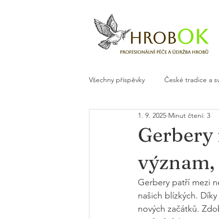
Všechny příspěvky
České tradice a s
1. 9. 2025
Minut čtení: 3
Květiny a dekorace na hrob
H
Gerbery 
význam, 
Gerbery patří mezi n
našich blízkých. Díky
nových začátků. Zdob