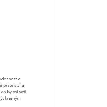
 oddanost a 
 přátelství a 
co by asi vaši 
být krásným 