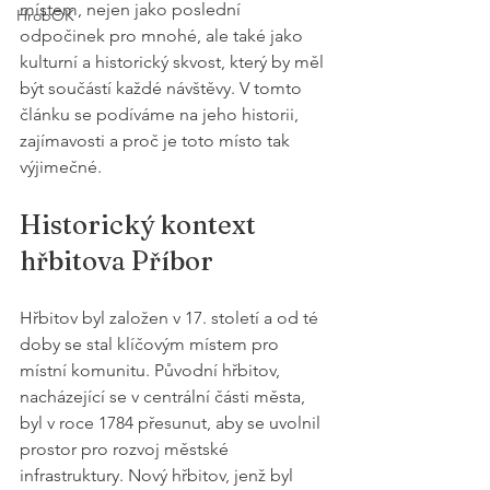
místem, nejen jako poslední 
HrobOK
odpočinek pro mnohé, ale také jako 
kulturní a historický skvost, který by měl 
být součástí každé návštěvy. V tomto 
článku se podíváme na jeho historii, 
zajímavosti a proč je toto místo tak 
výjimečné.
Historický kontext 
hřbitova Příbor
Hřbitov byl založen v 17. století a od té 
doby se stal klíčovým místem pro 
místní komunitu. Původní hřbitov, 
nacházející se v centrální části města, 
byl v roce 1784 přesunut, aby se uvolnil 
prostor pro rozvoj městské 
infrastruktury. Nový hřbitov, jenž byl 