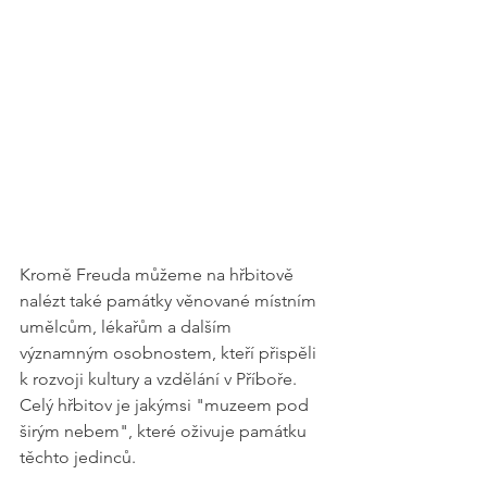
Kromě Freuda můžeme na hřbitově 
nalézt také památky věnované místním 
umělcům, lékařům a dalším 
významným osobnostem, kteří přispěli 
k rozvoji kultury a vzdělání v Příboře. 
Celý hřbitov je jakýmsi "muzeem pod 
širým nebem", které oživuje památku 
těchto jedinců.