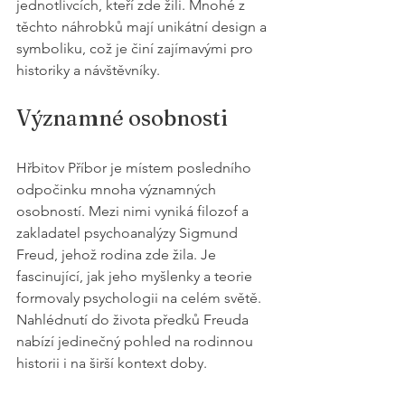
jednotlivcích, kteří zde žili. Mnohé z 
těchto náhrobků mají unikátní design a 
symboliku, což je činí zajímavými pro 
historiky a návštěvníky.
Významné osobnosti
Hřbitov Příbor je místem posledního 
odpočinku mnoha významných 
osobností. Mezi nimi vyniká filozof a 
zakladatel psychoanalýzy Sigmund 
Freud, jehož rodina zde žila. Je 
fascinující, jak jeho myšlenky a teorie 
formovaly psychologii na celém světě. 
Nahlédnutí do života předků Freuda 
nabízí jedinečný pohled na rodinnou 
historii i na širší kontext doby.