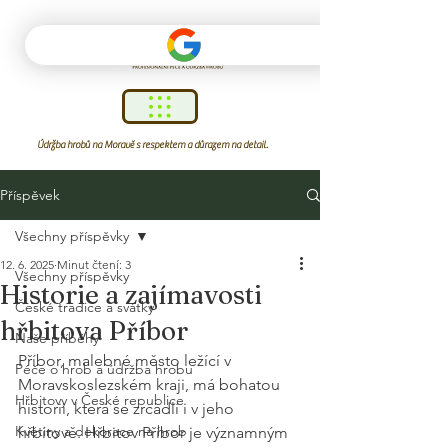
Údržba hrobů na Moravě s respektem a důrazem na detail.
Příspěvek
Všechny příspěvky
12. 6. 2025
Minut čtení: 3
Všechny příspěvky
Historie a zajímavosti
České tradice a svátky
hřbitova Příbor
Naše příběhy
Příbor, malebné město ležící v 
Péče o hrob a údržba hrobu
Moravskoslezském kraji, má bohatou 
Hřbitovy v České republice
historii, která se zrcadlí i v jeho 
Květiny a dekorace na hrob
hřbitově. Hřbitov Příbor je významným 