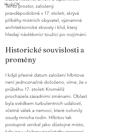
HrobOK
Tento prostor, založený 
pravděpodobně v 17. století, skrývá 
příběhy místních obyvatel, významné 
architektonické skvosty i klid, který 
hledají návštěvníci toužící po rozjímání.
Historické souvislosti a 
proměny
I když přesné datum založení hřbitova 
není jednoznačně doloženo, víme, že v 
průběhu 17. století Kroměříž 
procházela zásadními změnami. Oblast 
byla svědkem turbulentních událostí, 
včetně válek a nemocí, které ovlivnily 
osudy mnoha rodin. Hřbitov tak 
postupně vznikal jako důstojné místo, 
kde jsou uloženy pozůstatky generací 