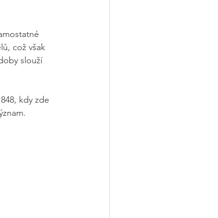
samostatné 
lů, což však 
doby slouží 
1848, kdy zde 
význam.