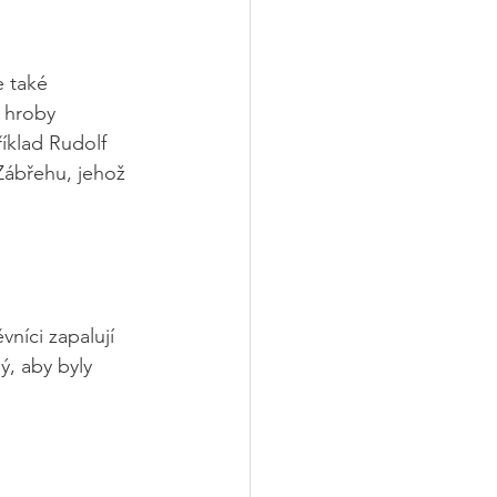
 také 
 hroby 
íklad Rudolf 
Zábřehu, jehož 
níci zapalují 
ý, aby byly 