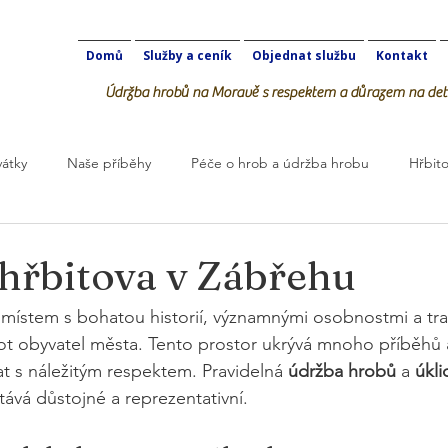
Domů
Služby a ceník
Objednat službu
Kontakt
Údržba hrobů na Moravě s respektem a důrazem na deta
vátky
Naše příběhy
Péče o hrob a údržba hrobu
Hřbito
robOK
 hřbitova v Zábřehu
 místem s bohatou historií, významnými osobnostmi a tra
ivot obyvatel města. Tento prostor ukrývá mnoho příběhů
at s náležitým respektem. Pravidelná 
údržba hrobů
 a 
úkl
stává důstojné a reprezentativní.