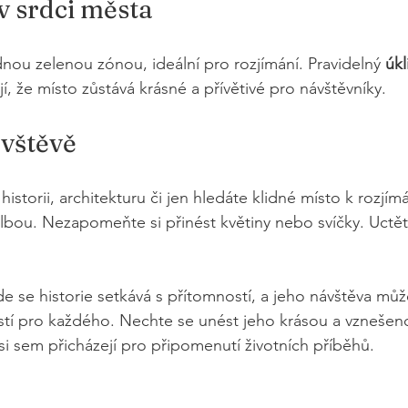
v srdci města
dnou zelenou zónou, ideální pro rozjímání. Pravidelný 
úkl
jí, že místo zůstává krásné a přívětivé pro návštěvníky.
ávštěvě
storii, architekturu či jen hledáte klidné místo k rozjímá
olbou. Nezapomeňte si přinést květiny nebo svíčky. Uctě
de se historie setkává s přítomností, a jeho návštěva můž
tí pro každého. Nechte se unést jeho krásou a vznešenos
ří si sem přicházejí pro připomenutí životních příběhů.