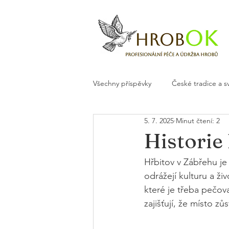
Všechny příspěvky
České tradice a s
5. 7. 2025
Minut čtení: 2
Květiny a dekorace na hrob
H
Historie
Hřbitov v Zábřehu je
odrážejí kulturu a ž
které je třeba pečov
zajišťují, že místo zů