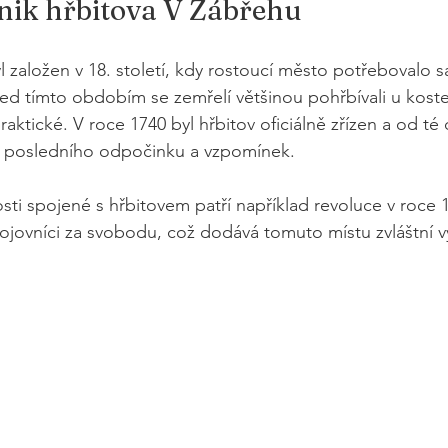
znik hřbitova V Zábřehu
l založen v 18. století, kdy rostoucí město potřebovalo 
ed tímto obdobím se zemřelí většinou pohřbívali u koste
aktické. V roce 1740 byl hřbitov oficiálně zřízen a od té 
 posledního odpočinku a vzpomínek.
osti spojené s hřbitovem patří například revoluce v roce 
bojovníci za svobodu, což dodává tomuto místu zvláštní 