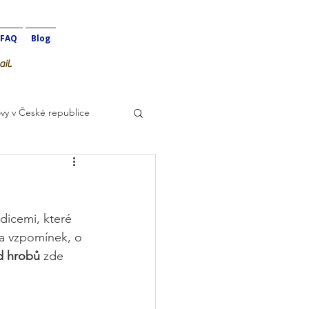
FAQ
Blog
il.
vy v České republice
dicemi, které 
 a vzpomínek, o 
id hrobů
 zde 