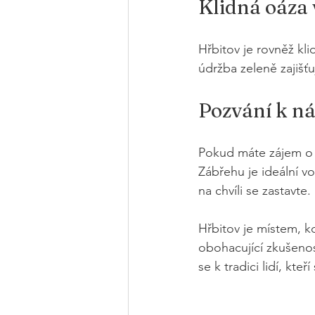
Klidná oáza 
Hřbitov je rovněž kli
údržba zeleně zajišťu
Pozvání k n
Pokud máte zájem o hi
Zábřehu je ideální v
na chvíli se zastavte. 
Hřbitov je místem, k
obohacující zkušenos
se k tradici lidí, kte