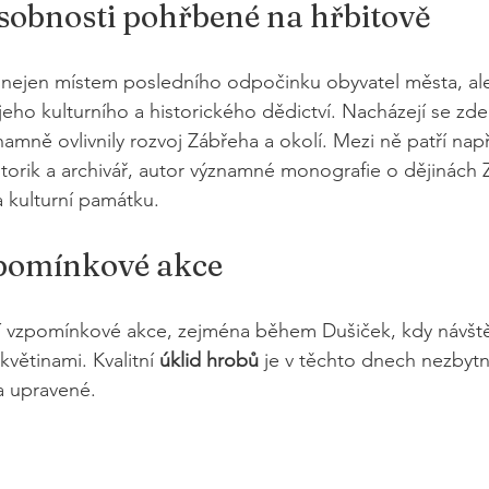
obnosti pohřbené na hřbitově
 nejen místem posledního odpočinku obyvatel města, ale
eho kulturního a historického dědictví. Nacházejí se zde
amně ovlivnily rozvoj Zábřeha a okolí. Mezi ně patří např
torik a archivář, autor významné monografie o dějinách 
 kulturní památku.
zpomínkové akce
ní vzpomínkové akce, zejména během Dušiček, kdy návštěv
květinami. Kvalitní 
úklid hrobů
 je v těchto dnech nezbytn
a upravené.