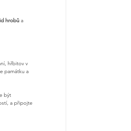
id hrobů
 a 
ní, hřbitov v 
te památku a 
e být 
tí, a připojte 