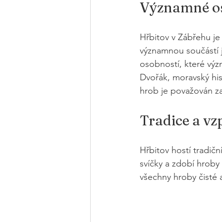
Významné os
Hřbitov v Zábřehu je
významnou součástí j
osobností, které význ
Dvořák, moravský his
hrob je považován za
Tradice a v
Hřbitov hostí tradič
svíčky a zdobí hroby 
všechny hroby čisté 