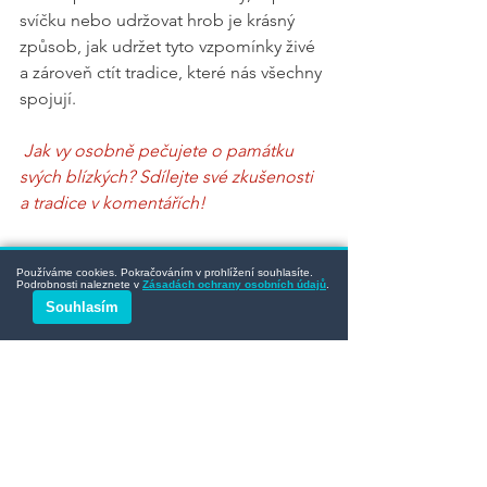
svíčku nebo udržovat hrob je krásný 
způsob, jak udržet tyto vzpomínky živé 
a zároveň ctít tradice, které nás všechny 
spojují.
 Jak vy osobně pečujete o památku 
svých blízkých? Sdílejte své zkušenosti 
a tradice v komentářích!
🔧 
Potřebujete pomoci s údržbou 
Používáme cookies. Pokračováním v prohlížení souhlasíte.
hrobu v Hulíně, či okolí?
Podrobnosti naleznete v
Zásadách ochrany osobních údajů
.
Souhlasím
S úctou a respektem se postaráme o 
důstojný vzhled hrobového místa 
vašich blízkých.
HrobOK 
- 
Pečujeme o hroby na 
Moravě s respektem a důrazem na 