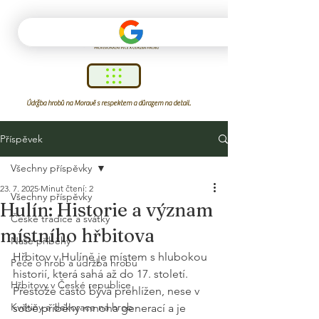
Údržba hrobů na Moravě s respektem a důrazem na detail.
Příspěvek
Všechny příspěvky
23. 7. 2025
Minut čtení: 2
Všechny příspěvky
Hulín: Historie a význam
České tradice a svátky
místního hřbitova
Naše příběhy
Hřbitov v Hulíně je místem s hlubokou 
Péče o hrob a údržba hrobu
historií, která sahá až do 17. století. 
Hřbitovy v České republice
Přestože často bývá přehlížen, nese v 
Květiny a dekorace na hrob
sobě příběhy mnoha generací a je 