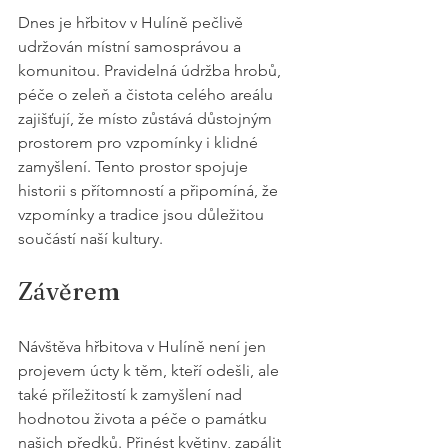
Dnes je hřbitov v Hulíně pečlivě 
udržován místní samosprávou a 
komunitou. Pravidelná údržba hrobů, 
péče o zeleň a čistota celého areálu 
zajišťují, že místo zůstává důstojným 
prostorem pro vzpomínky i klidné 
zamyšlení. Tento prostor spojuje 
historii s přítomností a připomíná, že 
vzpomínky a tradice jsou důležitou 
součástí naší kultury.
Závěrem
Návštěva hřbitova v Hulíně není jen 
projevem úcty k těm, kteří odešli, ale 
také příležitostí k zamyšlení nad 
hodnotou života a péče o památku 
našich předků. Přinést květiny, zapálit 