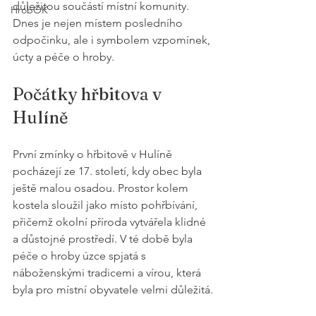
důležitou součástí místní komunity. 
HrobOK
Dnes je nejen místem posledního 
odpočinku, ale i symbolem vzpomínek, 
úcty a péče o hroby.
Počátky hřbitova v 
Hulíně
První zmínky o hřbitově v Hulíně 
pocházejí ze 17. století, kdy obec byla 
ještě malou osadou. Prostor kolem 
kostela sloužil jako místo pohřbívání, 
přičemž okolní příroda vytvářela klidné 
a důstojné prostředí. V té době byla 
péče o hroby úzce spjatá s 
náboženskými tradicemi a vírou, která 
byla pro místní obyvatele velmi důležitá.