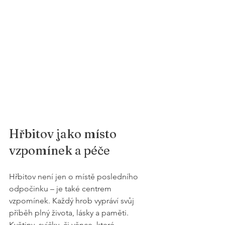
Hřbitov jako místo 
vzpomínek a péče
Hřbitov není jen o místě posledního 
odpočinku – je také centrem 
vzpomínek. Každý hrob vypráví svůj 
příběh plný života, lásky a paměti. 
Květiny, svíčky, či věnce, které 