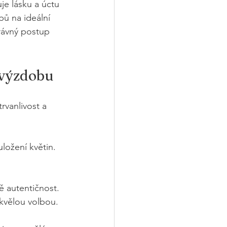
je lásku a úctu 
pů na ideální 
rávný postup 
 výzdobu
rvanlivost a 
ložení květin. 
ě autentičnost. 
skvělou volbou.