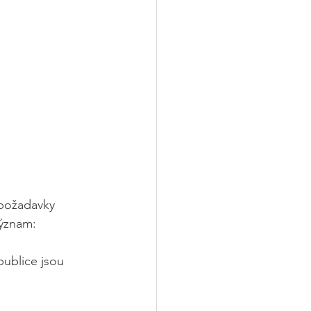
 požadavky 
význam:
ublice jsou 