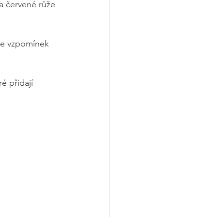
 a červené růže 
 ze vzpomínek 
ré přidají 