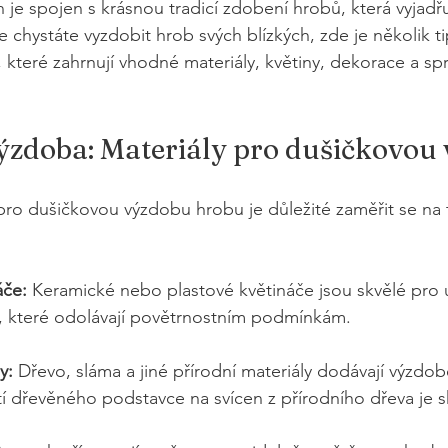
 je spojen s krásnou tradicí zdobení hrobů, která vyjadřu
chystáte vyzdobit hrob svých blízkých, zde je několik ti
které zahrnují vhodné materiály, květiny, dekorace a sp
ýzdoba: Materiály pro dušičkovou
pro dušičkovou výzdobu hrobu je důležité zaměřit se na t
áče:
 Keramické nebo plastové květináče jsou skvělé pro u
é, které odolávají povětrnostním podmínkám.
y:
 Dřevo, sláma a jiné přírodní materiály dodávají výzdob
tí dřevěného podstavce na svícen z přírodního dřeva je 