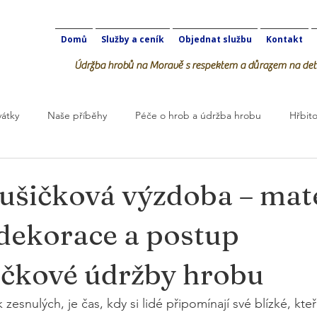
Domů
Služby a ceník
Objednat službu
Kontakt
Údržba hrobů na Moravě s respektem a důrazem na deta
vátky
Naše příběhy
Péče o hrob a údržba hrobu
Hřbito
robOK
dušičková výzdoba – mate
 dekorace a postup
čkové údržby hrobu
zesnulých, je čas, kdy si lidé připomínají své blízké, kteř