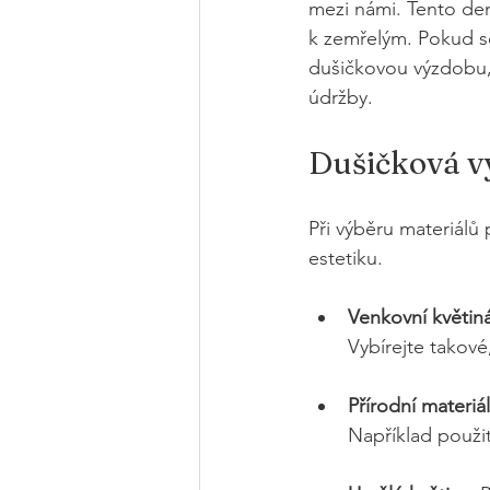
mezi námi. Tento den
k zemřelým. Pokud se 
dušičkovou výzdobu, 
údržby.
Dušičková v
Při výběru materiálů 
estetiku.
Venkovní květin
Vybírejte takov
Přírodní materiál
Například použi