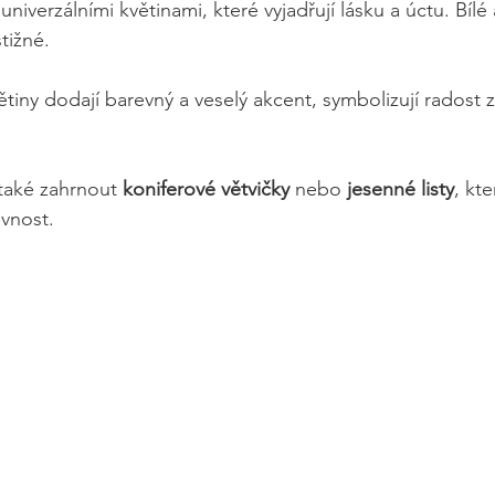
univerzálními květinami, které vyjadřují lásku a úctu. Bílé
tižné.
větiny dodají barevný a veselý akcent, symbolizují radost
aké zahrnout 
koniferové větvičky
 nebo 
jesenné listy
, kte
evnost.