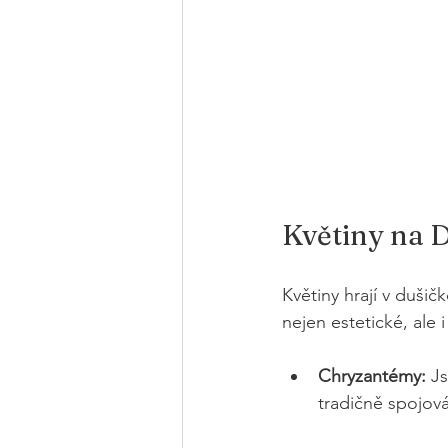
Květiny na 
Květiny hrají v duši
nejen estetické, ale 
Chryzantémy:
 J
tradičně spojov