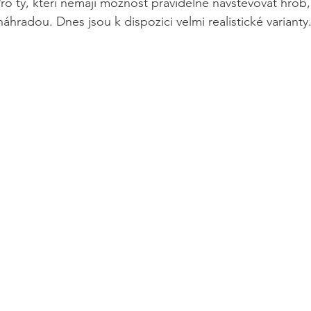
Pro ty, kteří nemají možnost pravidelně navštěvovat hrob
náhradou. Dnes jsou k dispozici velmi realistické varianty