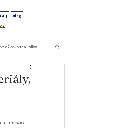
FAQ
Blog
il.
vy v České republice
riály,
í už nejsou 