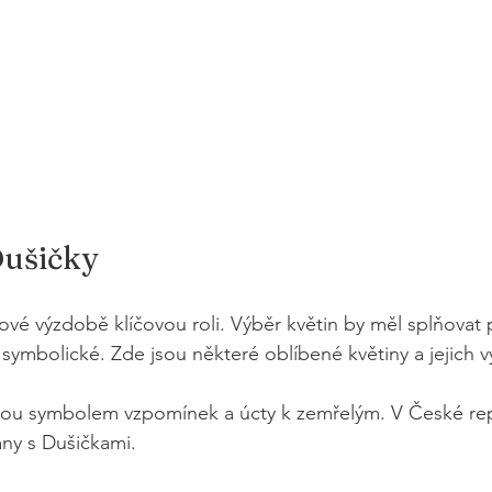
Dušičky
čkové výzdobě klíčovou roli. Výběr květin by měl splňovat
i symbolické. Zde jsou některé oblíbené květiny a jejich 
sou symbolem vzpomínek a úcty k zemřelým. V České rep
ány s Dušičkami.