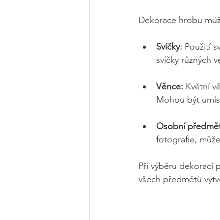
Dekorace hrobu může 
Svíčky:
 Použití 
svíčky různých v
Věnce:
 Květní v
Mohou být umís
Osobní předmět
fotografie, může
Při výběru dekorací p
všech předmětů vytv