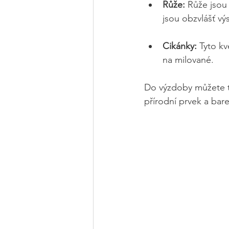
Růže:
 Růže jsou 
jsou obzvlášť výs
Cikánky:
 Tyto k
na milované. 
Do výzdoby můžete t
přírodní prvek a bar