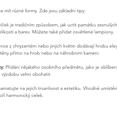
mít různé formy. Zde jsou základní tipy:
svíček je tradičním způsobem, jak uctít památku zesnulých.
elikostí a barev. Můžete také přidat osvětlené lampiony.
ěnce z chryzantém nebo jiných květin dodávají hrobu eleg
těny přímo na hrob nebo na náhrobním kameni.
y:
 Přidání nějakého osobního předmětu, jako je oblíbený
 výzdobu velmi obohatit. 
amatujte na jejich trvanlivost a estetiku. Vhodné umístění
oří harmonický celek.