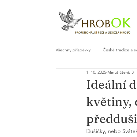
Všechny příspěvky
České tradice a s
1. 10. 2025
Minut čtení: 3
Květiny a dekorace na hrob
H
Ideální 
květiny,
předduši
Dušičky, nebo Svátek 