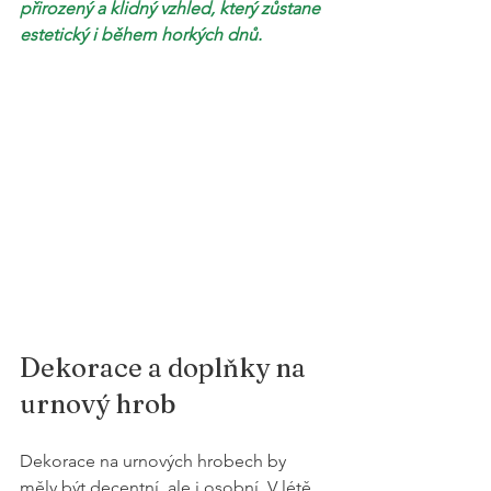
přirozený a klidný vzhled, který zůstane 
estetický i během horkých dnů.
Dekorace a doplňky na 
urnový hrob
Dekorace na urnových hrobech by 
měly být decentní, ale i osobní. V létě 