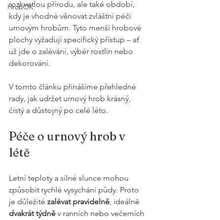
rozkvetlou přírodu, ale také období, 
HrobOK
kdy je vhodné věnovat zvláštní péči 
urnovým hrobům. Tyto menší hrobové 
plochy vyžadují specifický přístup – ať 
už jde o zalévání, výběr rostlin nebo 
dekorování. 
V tomto článku přinášíme přehledné 
rady, jak udržet urnový hrob krásný, 
čistý a důstojný po celé léto.
Péče o urnový hrob v 
létě
Letní teploty a silné slunce mohou 
způsobit rychlé vysychání půdy. Proto 
je důležité 
zalévat pravidelně
, ideálně 
dvakrát týdně
 v ranních nebo večerních 