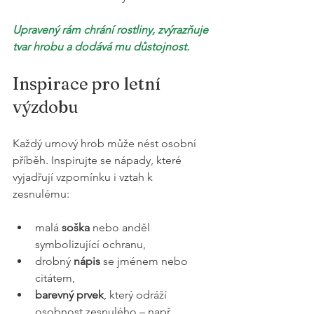
Upravený rám chrání rostliny, zvýrazňuje 
tvar hrobu a dodává mu důstojnost.
Inspirace pro letní 
výzdobu
Každý urnový hrob může nést osobní 
příběh. Inspirujte se nápady, které 
vyjadřují vzpomínku i vztah k 
zesnulému:
malá 
soška
 nebo anděl 
symbolizující ochranu,
drobný 
nápis
 se jménem nebo 
citátem,
barevný prvek
, který odráží 
osobnost zesnulého – např. 