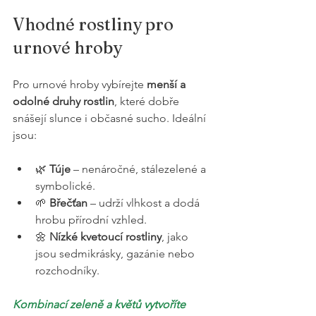
Vhodné rostliny pro 
urnové hroby
Pro urnové hroby vybírejte 
menší a 
odolné druhy rostlin
, které dobře 
snášejí slunce i občasné sucho. Ideální 
jsou:
🌿 
Túje
 – nenáročné, stálezelené a 
symbolické.
🌱 
Břečťan
 – udrží vlhkost a dodá 
hrobu přírodní vzhled.
🌼 
Nízké kvetoucí rostliny
, jako 
jsou sedmikrásky, gazánie nebo 
rozchodníky.
Kombinací zeleně a květů vytvoříte 