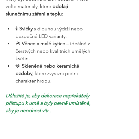
volte materiály, které 
odolají 
slunečnímu záření a teplu
:
🕯️ 
Svíčky
 s dlouhou výdrží nebo 
bezpečné LED varianty.
🌸 
Věnce a malé kytice
 – ideálně z 
čerstvých nebo kvalitních umělých 
květin.
💎 
Skleněné nebo keramické 
ozdoby
, které zvýrazní pietní 
charakter hrobu.
Důležité je, aby dekorace nepřekážely 
přístupu k urně a byly pevně umístěné, 
aby je 
neodnesl
 vítr .