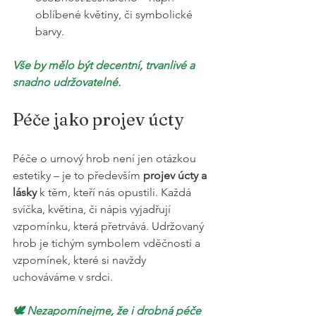
oblíbené květiny, či symbolické 
barvy.
Vše by mělo být decentní, trvanlivé a 
snadno udržovatelné.
Péče jako projev úcty
Péče o urnový hrob není jen otázkou 
estetiky – je to především 
projev úcty a 
lásky
 k těm, kteří nás opustili. Každá 
svíčka, květina, či nápis vyjadřují 
vzpomínku, která přetrvává. Udržovaný 
hrob je tichým symbolem vděčnosti a 
vzpomínek, které si navždy 
uchováváme v srdci.
🕊️ Nezapomínejme, že i drobná péče 