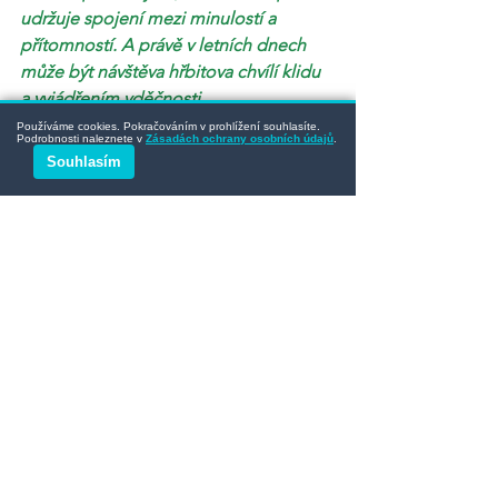
udržuje spojení mezi minulostí a 
přítomností. A právě v letních dnech 
může být návštěva hřbitova chvílí klidu 
a vyjádřením vděčnosti.
Používáme cookies. Pokračováním v prohlížení souhlasíte.
Podrobnosti naleznete v
Zásadách ochrany osobních údajů
.
Souhlasím
👉
Jaké letní rostliny nebo dekorace se 
vám na urnových hrobech nejvíce 
osvědčily? Napište nám do komentářů.
HrobOK 
- 
Pečujeme o hroby na 
Moravě s respektem a důrazem na 
detail.
Pro více informací o naší práci navštivte 
www.hrobok.cz/služby
Objednat údržbu hrobu