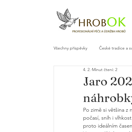
Všechny příspěvky
České tradice a s
4. 2.
Minut čtení: 2
Květiny a dekorace na hrob
H
Jaro 202
náhrobk
Po zimě si většina z
počasí, sníh i vlhkos
proto ideálním časem