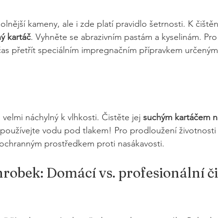
olnější kameny, ale i zde platí pravidlo šetrnosti. K čištěn
ý kartáč
. Vyhněte se abrazivním pastám a kyselinám. Pr
as přetřít speciálním impregnačním přípravkem určeným 
velmi náchylný k vlhkosti. Čistěte jej 
suchým kartáčem 
epoužívejte vodu pod tlakem! Pro prodloužení životnosti
 ochranným prostředkem proti nasákavosti.
hrobek: Domácí vs. profesionální či