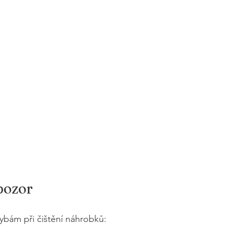
 pozor
ybám při čištění náhrobků: