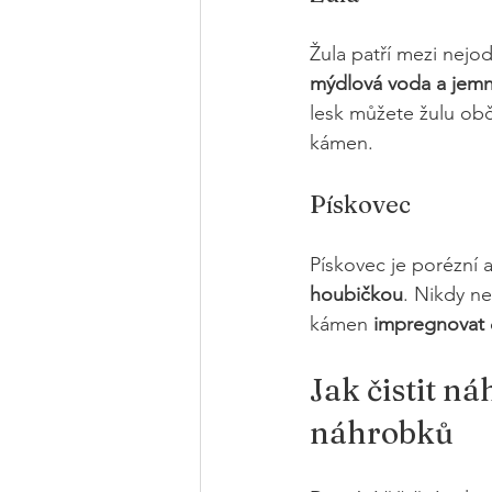
Žula patří mezi nejod
mýdlová voda a jemn
lesk můžete žulu obč
kámen.
Pískovec
Pískovec je porézní a 
houbičkou
. Nikdy n
kámen 
impregnovat
Jak čistit ná
náhrobků