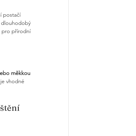
í postačí 
o dlouhodobý 
pro přírodní 
nebo měkkou 
 je vhodné 
štění 