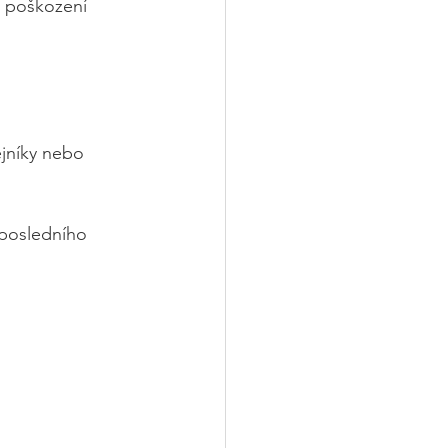
a poškození 
ejníky nebo 
 posledního 