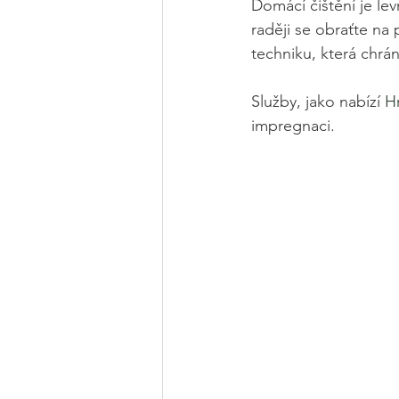
Domácí čištění je lev
raději se obraťte na 
techniku, která chrá
Služby, jako nabízí 
H
impregnaci.