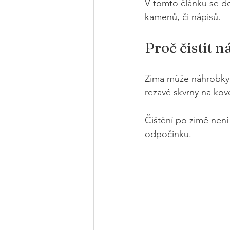
V tomto článku se do
kamenů, či nápisů.
Proč čistit 
Zima může náhrobky z
rezavé skvrny na kovo
Čištění po zimě není 
odpočinku.