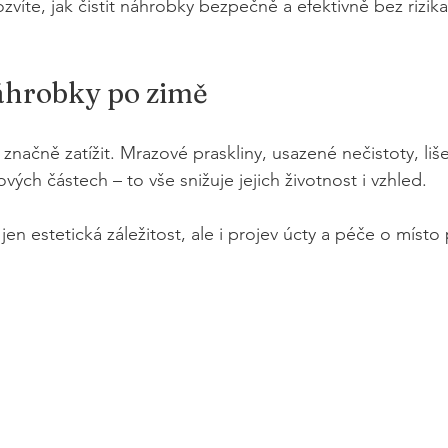
zvíte, jak čistit náhrobky bezpečně a efektivně bez rizik
náhrobky po zimě
načně zatížit. Mrazové praskliny, usazené nečistoty, liš
vých částech – to vše snižuje jejich životnost i vzhled.
jen estetická záležitost, ale i projev úcty a péče o místo