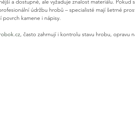
nější a dostupné, ale vyžaduje znalost materiálu. Pokud si n
profesionální údržbu hrobů – specialisté mají šetrné prost
ní povrch kamene i nápisy.
robok.cz
, často zahrnují i kontrolu stavu hrobu, opravu n