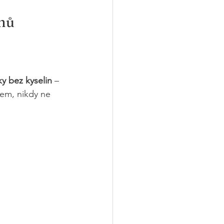
enů
y bez kyselin
 – 
em, nikdy ne 