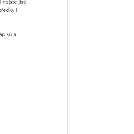
ejste jisti, 
ředky i 
ápisů a 