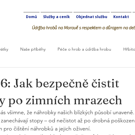
Domů
Služby a ceník
Objednat službu
Kontakt
Údržba hrobů na Moravě s respektem a důrazem na deta
vátky
Naše příběhy
Péče o hrob a údržba hrobu
Hřbito
robOK
6: Jak bezpečně čistit
y po zimních mrazech
 nás všimne, že náhrobky našich blízkých působí unaveně.
t zanechávají stopy – od nečistot až po drobná poškození.
 pro čištění náhrobků a jejich oživení.