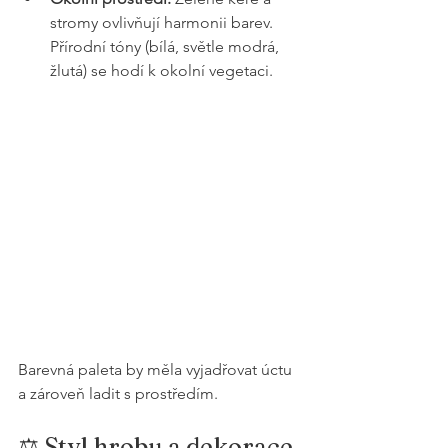
stromy ovlivňují harmonii barev. 
Přírodní tóny (bílá, světle modrá, 
žlutá) se hodí k okolní vegetaci.
Barevná paleta by měla vyjadřovat úctu 
a zároveň ladit s prostředím.
⚖️ Styl hrobu a dekorace