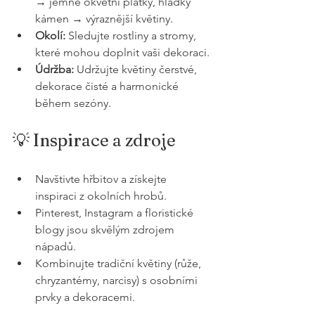
→ jemné okvětní plátky, hladký 
kámen → výraznější květiny.
Okolí:
 Sledujte rostliny a stromy, 
které mohou doplnit vaši dekoraci.
Údržba:
 Udržujte květiny čerstvé, 
dekorace čisté a harmonické 
během sezóny.
💡 Inspirace a zdroje
Navštivte hřbitov a získejte 
inspiraci z okolních hrobů.
Pinterest, Instagram a floristické 
blogy jsou skvělým zdrojem 
nápadů.
Kombinujte tradiční květiny (růže, 
chryzantémy, narcisy) s osobními 
prvky a dekoracemi.