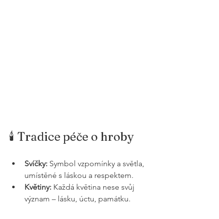
🕯️ Tradice péče o hroby
Svíčky:
 Symbol vzpomínky a světla, 
umístěné s láskou a respektem.
Květiny:
 Každá květina nese svůj 
význam – lásku, úctu, památku.