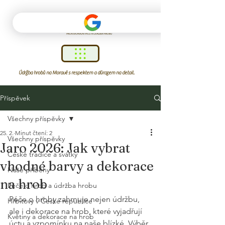
Údržba hrobů na Moravě s respektem a důrazem na detail.
Příspěvek
Všechny příspěvky
25. 2.
Minut čtení: 2
Všechny příspěvky
Jaro 2026: Jak vybrat
České tradice a svátky
vhodné barvy a dekorace
Naše příběhy
na hrob
Péče o hrob a údržba hrobu
Péče o hroby zahrnuje nejen údržbu, 
Hřbitovy v České republice
ale i dekorace na hrob, které vyjadřují 
Květiny a dekorace na hrob
úctu a vzpomínku na naše blízké. Výběr 