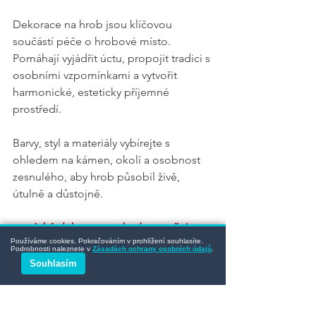
Dekorace na hrob jsou klíčovou 
součástí péče o hrobové místo. 
Pomáhají vyjádřit úctu, propojit tradici s 
osobními vzpomínkami a vytvořit 
harmonické, esteticky příjemné 
prostředí.
Barvy, styl a materiály vybírejte s 
ohledem na kámen, okolí a osobnost 
zesnulého, aby hrob působil živě, 
útulně a důstojně.
👉 
Jaké dekorace na hrob považujete 
Používáme cookies. Pokračováním v prohlížení souhlasíte.
za nejkrásnější nebo nejvýznamnější a 
Podrobnosti naleznete v
Zásadách ochrany osobních údajů
.
proč ? Napište nám do komentářů.
Souhlasím
HrobOK 
- 
Pečujeme o hroby na 
Moravě s respektem a důrazem na 