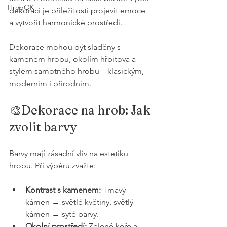
HrobOK
dekorací je příležitostí projevit emoce 
a vytvořit harmonické prostředí.
Dekorace mohou být sladěny s 
kamenem hrobu, okolím hřbitova a 
stylem samotného hrobu – klasickým, 
moderním i přírodním.
🎨Dekorace na hrob: Jak 
zvolit barvy 
Barvy mají zásadní vliv na estetiku 
hrobu. Při výběru zvažte:
Kontrast s kamenem:
 Tmavý 
kámen → světlé květiny, světlý 
kámen → syté barvy.
Okolní prostředí:
 Zelené keře a 