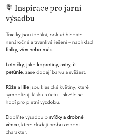
💐 Inspirace pro jarní 
výsadbu
Trvalky
 jsou ideální, pokud hledáte 
nenáročné a trvanlivé řešení – například 
fialky, vřes nebo mák
.
Letničky
, jako 
kopretiny, astry, či 
petúnie
, zase dodají barvu a svěžest.
Růže
 a 
lilie
 jsou klasické květiny, které 
symbolizují lásku a úctu – skvěle se 
hodí pro pietní výzdobu.
Doplňte výsadbu o 
svíčky a drobné 
věnce
, které dodají hrobu osobní 
charakter.