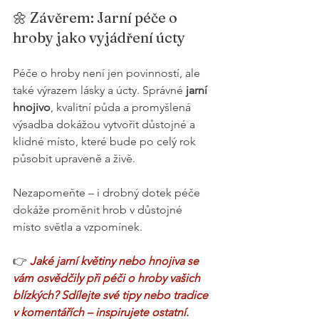
🌼 Závěrem: Jarní péče o 
hroby jako vyjádření úcty
Péče o hroby není jen povinností, ale 
také výrazem lásky a úcty. Správné 
jarní 
hnojivo
, kvalitní půda a promyšlená 
výsadba dokážou vytvořit důstojné a 
klidné místo, které bude po celý rok 
působit upraveně a živě.
Nezapomeňte – i drobný dotek péče 
dokáže proměnit hrob v důstojné 
místo světla a vzpomínek.
👉 
Jaké jarní květiny nebo hnojiva se 
vám osvědčily při péči o hroby vašich 
blízkých? Sdílejte své tipy nebo tradice 
v komentářích – inspirujete ostatní.