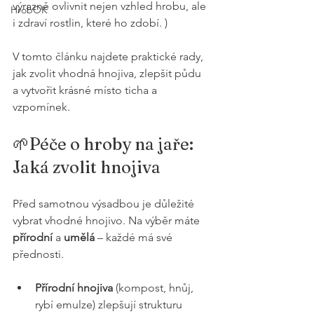
výrazně ovlivnit nejen vzhled hrobu, ale 
HrobOK
i zdraví rostlin, které ho zdobí. )
V tomto článku najdete praktické rady, 
jak zvolit vhodná hnojiva, zlepšit půdu 
a vytvořit krásné místo ticha a 
vzpomínek.
🌱Péče o hroby na jaře: 
Jaká zvolit hnojiva
Před samotnou výsadbou je důležité 
vybrat vhodné hnojivo. Na výběr máte 
přírodní
 a 
umělá
 – každé má své 
přednosti.
Přírodní hnojiva
 (kompost, hnůj, 
rybí emulze) zlepšují strukturu 