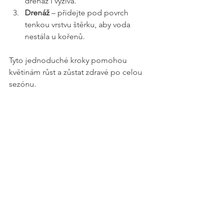
drenáž i výživa.
Drenáž
 – přidejte pod povrch 
tenkou vrstvu štěrku, aby voda 
nestála u kořenů.
Tyto jednoduché kroky pomohou 
květinám růst a zůstat zdravé po celou 
sezónu.