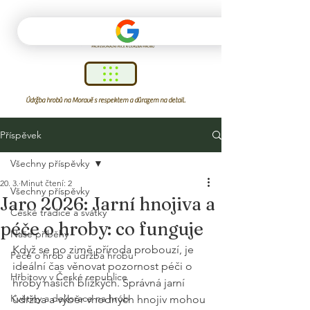
Údržba hrobů na Moravě s respektem a důrazem na detail.
Příspěvek
Všechny příspěvky
20. 3.
Minut čtení: 2
Všechny příspěvky
Jaro 2026: Jarní hnojiva a
České tradice a svátky
péče o hroby: co funguje
Naše příběhy
Když se po zimě příroda probouzí, je 
Péče o hrob a údržba hrobu
ideální čas věnovat pozornost péči o 
Hřbitovy v České republice
hroby našich blízkých. Správná jarní 
Květiny a dekorace na hrob
údržba a výběr vhodných hnojiv mohou 