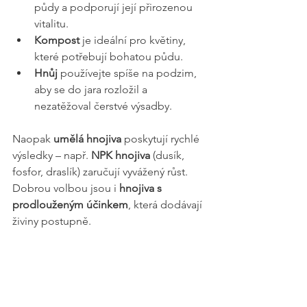
půdy a podporují její přirozenou 
vitalitu.
Kompost
 je ideální pro květiny, 
které potřebují bohatou půdu.
Hnůj
 používejte spíše na podzim, 
aby se do jara rozložil a 
nezatěžoval čerstvé výsadby.
Naopak 
umělá hnojiva
 poskytují rychlé 
výsledky – např. 
NPK hnojiva
 (dusík, 
fosfor, draslík) zaručují vyvážený růst. 
Dobrou volbou jsou i 
hnojiva s 
prodlouženým účinkem
, která dodávají 
živiny postupně.