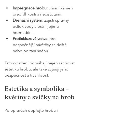
Impregnace hrobu:
 chrání kámen 
před vlhkostí a nečistotami.
Drenážní systém:
 zajistí správný 
odtok vody a brání jejímu 
hromadění.
Protiskluzová vrstva:
 pro 
bezpečnější návštěvy za deště 
nebo po tání sněhu.
Tato opatření pomáhají nejen zachovat 
estetiku hrobu, ale také zvyšují jeho 
bezpečnost a trvanlivost.
Estetika a symbolika – 
květiny a svíčky na hrob
Po opravách dopřejte hrobu i 