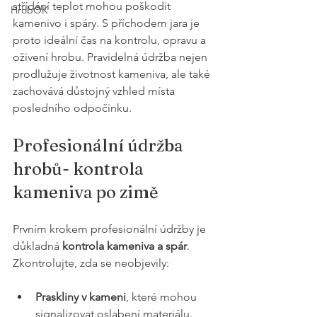
střídání teplot mohou poškodit 
HrobOK
kamenivo i spáry. S příchodem jara je 
proto ideální čas na kontrolu, opravu a 
oživení hrobu. Pravidelná údržba nejen 
prodlužuje životnost kameniva, ale také 
zachovává důstojný vzhled místa 
posledního odpočinku.
Profesionální údržba 
hrobů- kontrola 
kameniva po zimě
Prvním krokem profesionální údržby je 
důkladná 
kontrola kameniva a spár
. 
Zkontrolujte, zda se neobjevily:
Praskliny v kameni
, které mohou 
signalizovat oslabení materiálu.