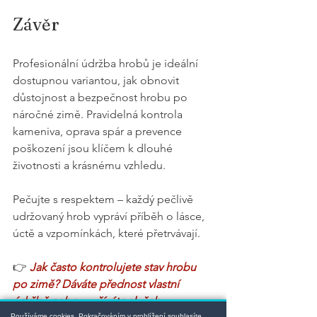
Závěr
Profesionální údržba hrobů je ideální 
dostupnou variantou, jak obnovit 
důstojnost a bezpečnost hrobu po 
náročné zimě. Pravidelná kontrola 
kameniva, oprava spár a prevence 
poškození jsou klíčem k dlouhé 
životnosti a krásnému vzhledu.
Pečujte s respektem – každý pečlivě 
udržovaný hrob vypráví příběh o lásce, 
úctě a vzpomínkách, které přetrvávají.
👉 
Jak často kontrolujete stav hrobu 
po zimě? Dáváte přednost vlastní 
údržbě nebo využíváte služeb 
Používáme cookies. Pokračováním v prohlížení souhlasíte.