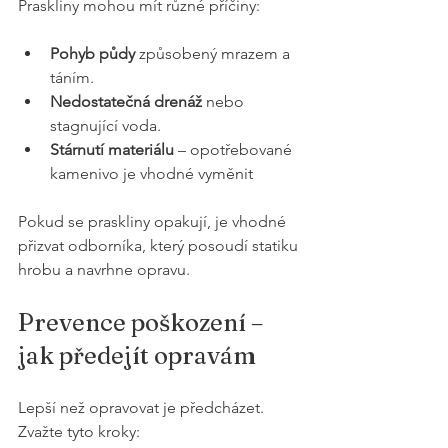
Praskliny mohou mít různé příčiny:
Pohyb půdy
 způsobený mrazem a 
táním.
Nedostatečná drenáž
 nebo 
stagnující voda.
Stárnutí materiálu
 – opotřebované 
kamenivo je vhodné vyměnit
Pokud se praskliny opakují, je vhodné 
přizvat odborníka, který posoudí statiku 
hrobu a navrhne opravu.
Prevence poškození – 
jak předejít opravám
Lepší než opravovat je předcházet. 
Zvažte tyto kroky: