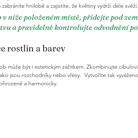
zabráníte hnilobě a zajistíte, že květiny vydrží déle svěží
 v níže položeném místě, přidejte pod zem
tvu a pravidelně kontrolujte odvodnění po 
 rostlin a barev
ob může být i estetickým zážitkem. Zkombinujte cibulovin
 jako jsou rozchodníky nebo vřesy.  Vytvoříte tak vyvážen
 přirozeně a harmonicky.