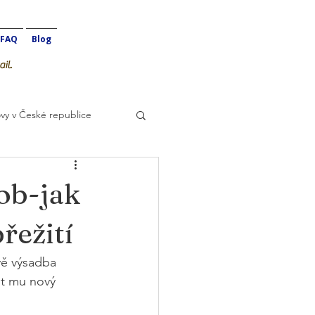
FAQ
Blog
il.
vy v České republice
ob-jak
přežití
vě výsadba 
ut mu nový 