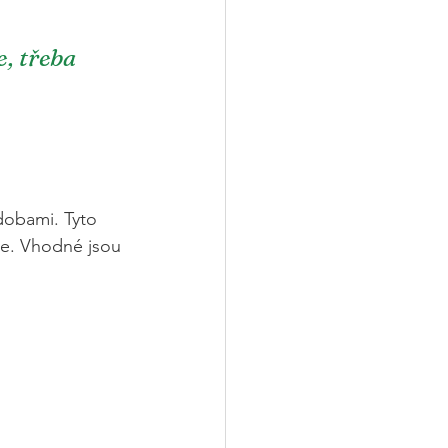
, třeba 
obami. Tyto 
je. Vhodné jsou 