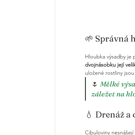
🌱 Správná 
Hloubka výsadby je p
dvojnásobku její velik
uložené rostliny jsou
🌷 
Mělké výsa
záležet na hl
💧 Drenáž a
Cibuloviny nesnášejí 