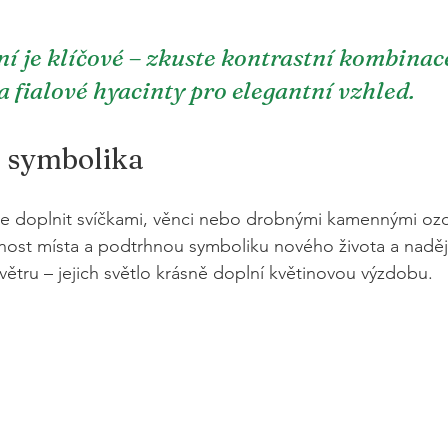
í je klíčové – zkuste kontrastní kombinace
 a fialové hyacinty pro elegantní vzhled.
 a symbolika
e doplnit svíčkami, věnci nebo drobnými kamennými ozd
jnost místa a podtrhnou symboliku nového života a nadě
 větru – jejich světlo krásně doplní květinovou výzdobu.