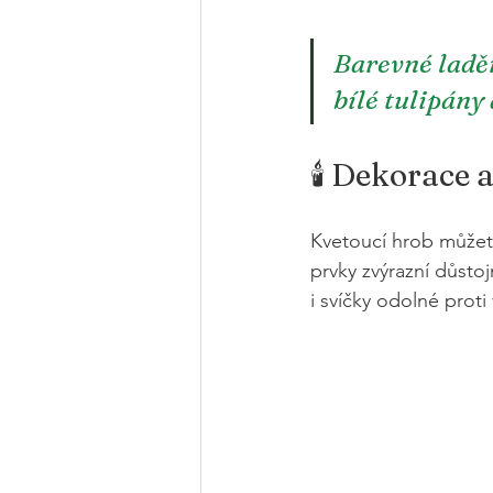
Barevné laděn
bílé tulipány
🕯️ Dekorace
Kvetoucí hrob můžet
prvky zvýrazní důsto
i svíčky odolné proti