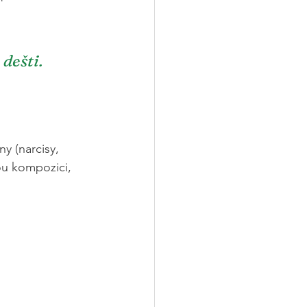
.
 
dešti.
y (narcisy, 
ou kompozici, 