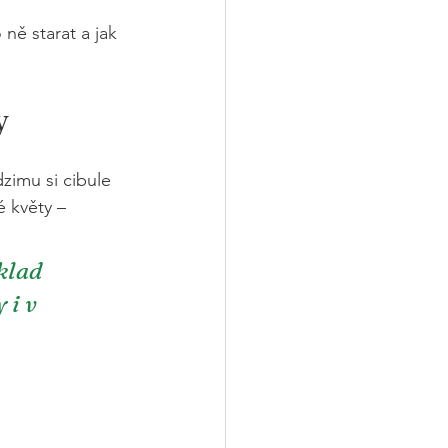
ně starat a jak 
y 
imu si cibule 
é květy – 
klad 
 i v 