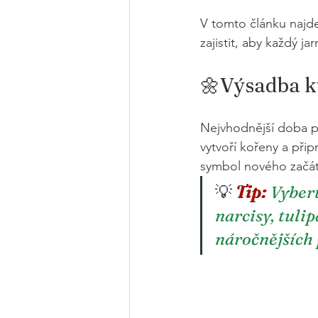
V tomto článku najdet
zajistit, aby každý ja
🌼Výsadba kv
Nejvhodnější doba pr
vytvoří kořeny a připr
symbol nového začátk
💡
 Tip: 
Vybert
narcisy, tulip
náročnějších