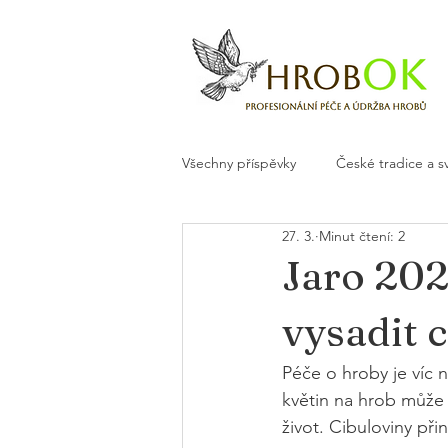
Všechny příspěvky
České tradice a s
27. 3.
Minut čtení: 2
Květiny a dekorace na hrob
H
Jaro 202
vysadit c
Péče o hroby je víc n
květin na hrob může
život. Cibuloviny při