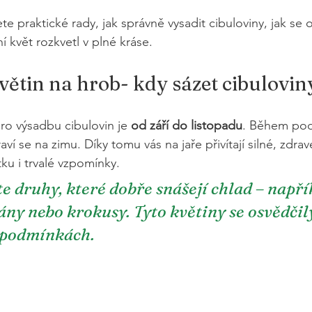
e praktické rady, jak správně vysadit cibuloviny, jak se o 
rní květ rozkvetl v plné kráse.
ětin na hrob- kdy sázet cibulovin
o výsadbu cibulovin je 
od září do listopadu
. Během podz
aví se na zimu. Díky tomu vás na jaře přivítají silné, zdrav
u i trvalé vzpomínky.
e druhy, které dobře snášejí chlad – napří
ány nebo krokusy. Tyto květiny se osvědčily
 podmínkách.