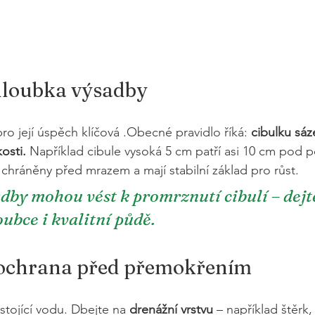
hloubka výsadby
ro její úspěch klíčová .Obecné pravidlo říká: 
cibulku sáz
osti. 
Například cibule vysoká 5 cm patří asi 10 cm pod p
 chráněny před mrazem a mají stabilní základ pro růst.
dby mohou vést k promrznutí cibulí – dejte
oubce i kvalitní půdě.
 ochrana před přemokřením
stojící vodu. Dbejte na 
drenážní vrstvu
 – například štěrk