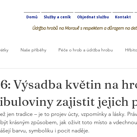
Domů
Služby a ceník
Objednat službu
Kontakt
Údržba hrobů na Moravě s respektem a důrazem na deta
vátky
Naše příběhy
Péče o hrob a údržba hrobu
Hřbito
robOK
6: Výsadba květin na hr
ibuloviny zajistit jejich 
ež jen tradice – je to projev úcty, vzpomínky a lásky. Prá
 být krásným způsobem, jak oživit toto místo a vdechno
nášejí barvu, symboliku i pocit naděje.