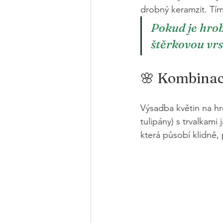
drobný keramzit. Tím 
Pokud je hrob
štěrkovou vrs
🌸 Kombinace
Výsadba květin na hr
tulipány) s trvalkami
která působí klidně,