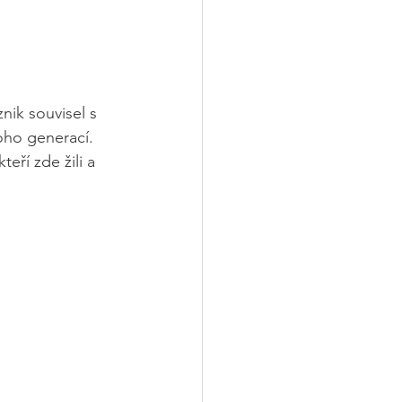
nik souvisel s 
oho generací. 
eří zde žili a 