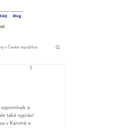
FAQ
Blog
il.
vy v České republice
, vzpomínek a 
e také vypráví 
va v Karviné a 