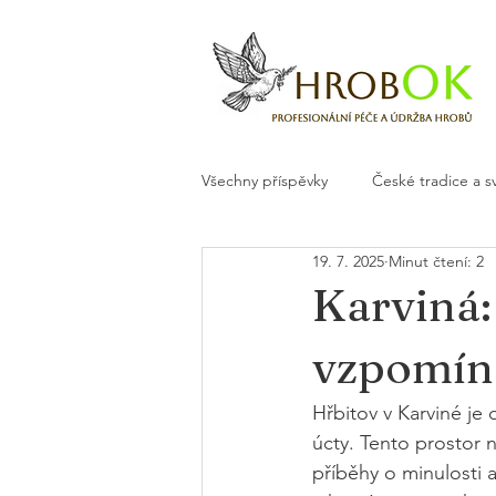
Všechny příspěvky
České tradice a s
19. 7. 2025
Minut čtení: 2
Květiny a dekorace na hrob
H
Karviná:
vzpomín
Hřbitov v Karviné je
úcty. Tento prostor 
příběhy o minulosti a