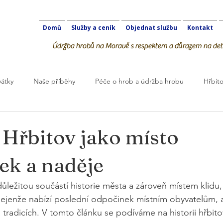
Domů
Služby a ceník
Objednat službu
Kontakt
Údržba hrobů na Moravě s respektem a důrazem na deta
vátky
Naše příběhy
Péče o hrob a údržba hrobu
Hřbito
robOK
 Hřbitov jako místo
ek a naděje
 důležitou součástí historie města a zároveň místem klidu
nejenže nabízí poslední odpočinek místním obyvatelům, al
 tradicích. V tomto článku se podíváme na historii hřbito