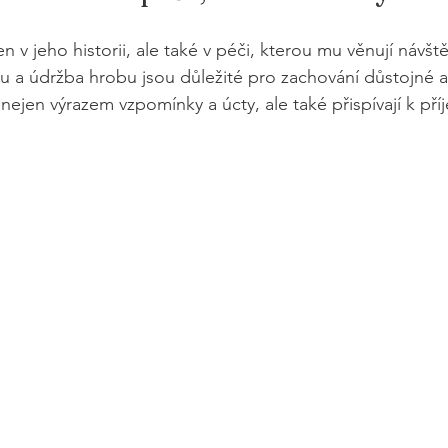
n v jeho historii, ale také v péči, kterou mu věnují návštěv
bu a údržba hrobu jsou důležité pro zachování důstojné a
 nejen výrazem vzpomínky a úcty, ale také přispívají k př