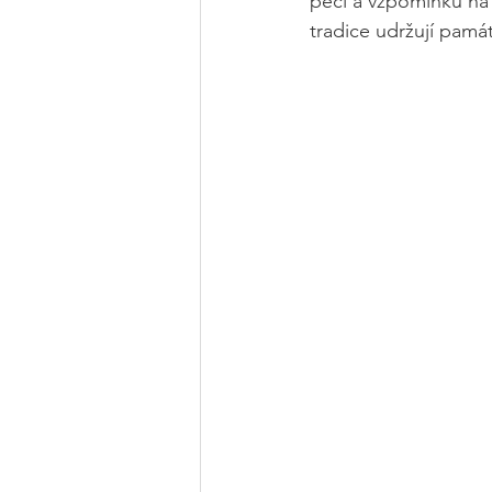
péči a vzpomínku na z
tradice udržují pamá