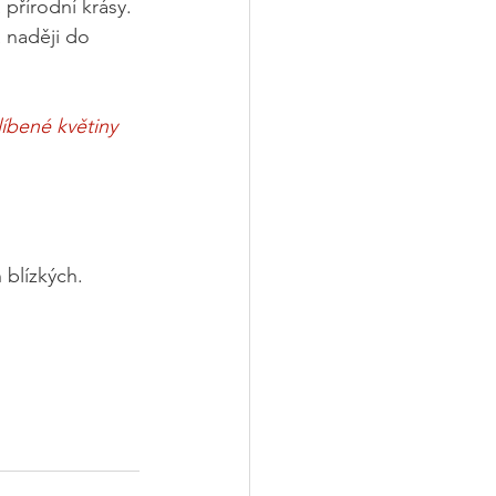
přírodní krásy. 
a naději do 
íbené květiny 
 blízkých.