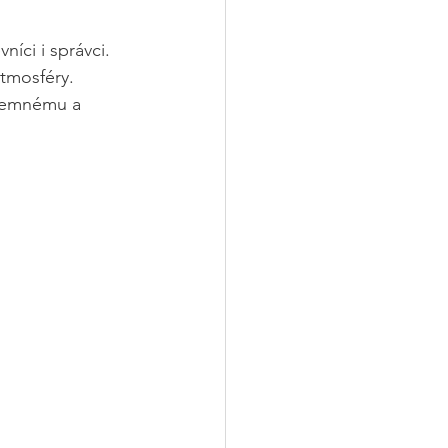
níci i správci. 
tmosféry. 
íjemnému a 