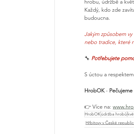
hrobu, údržbě a květ
Každý, kdo zde zavítá
budoucna.
Jakým způsobem vy vy
nebo tradice, které 
🔧 
Potřebujete pomoc
S úctou a respektem
HrobOK 
- 
Pečujeme 
👉 Více na: 
www.hrob
HrobOK
údržba hrobů
kvě
Hřbitovy v České republi