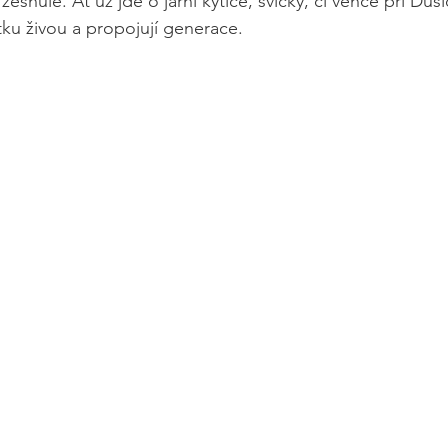
esnulé. Ať už jde o jarní kytice, svíčky, či věnce při Duši
tku živou a propojují generace.