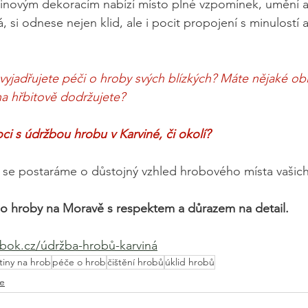
inovým dekoracím nabízí místo plné vzpomínek, umění a 
, si odnese nejen klid, ale i pocit propojení s minulostí 
jadřujete péči o hroby svých blízkých? Máte nějaké obl
na hřbitově dodržujete?
i s údržbou hrobu v Karviné, či okolí?
 se postaráme o důstojný vzhled hrobového místa vašich
o hroby na Moravě s respektem a důrazem na detail.
ok.cz/údržba-hrobů-karviná
tiny na hrob
péče o hrob
čištění hrobů
úklid hrobů
ce