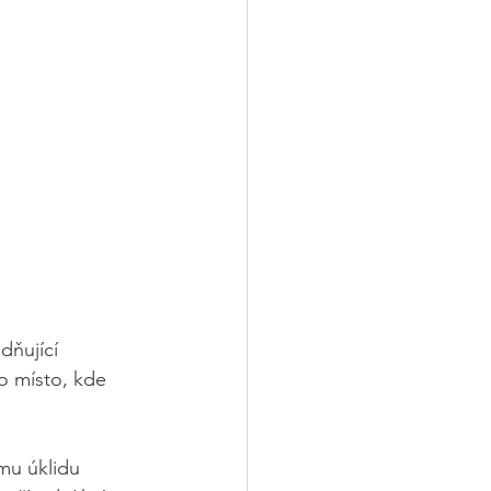
dňující 
o místo, kde 
mu úklidu 