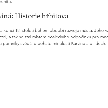
unitu.
iná: Historie hřbitova
na konci 18. století během období rozvoje města. Jeho vz
atel, a tak se stal místem posledního odpočinku pro mn
 pomníky svědčí o bohaté minulosti Karviné a o lidech, kt