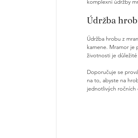
komplexní údržby mr
Údržba hro
Údržba hrobu z mramo
kamene. Mramor je př
životnosti je důležit
Doporučuje se provád
na to, abyste na hro
jednotlivých ročních 