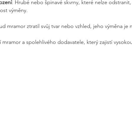
ození
: Hrubé nebo špinavé skvrny, které nelze odstranit
ost výměny.
ud mramor ztratil svůj tvar nebo vzhled, jeho výměna je 
ní mramor a spolehlivého dodavatele, který zajistí vysokou