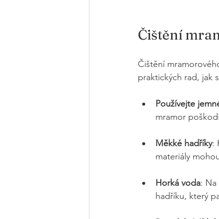
Čištění mra
Čištění mramorového 
praktických rad, jak 
Používejte jemné
mramor poškodit.
Měkké hadříky
:
materiály mohou
Horká voda
: Na
hadříku, který p