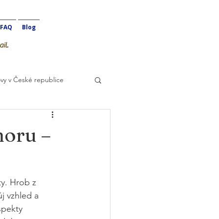
FAQ
Blog
il.
vy v České republice
oru –
y. Hrob z 
j vzhled a 
spekty 