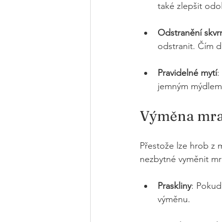
také zlepšit od
Odstranění skvr
odstranit. Čím 
Pravidelné mytí
:
jemným mýdlem 
Výměna mra
Přestože lze hrob z 
nezbytné vyměnit mr
Praskliny
: Pokud 
výměnu.