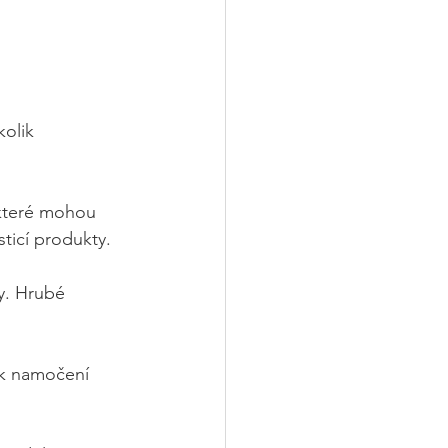
olik 
 které mohou 
ticí produkty.
y. Hrubé 
i k namočení 