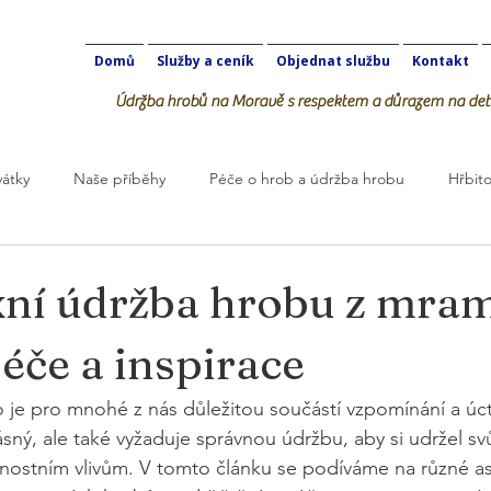
Domů
Služby a ceník
Objednat službu
Kontakt
Údržba hrobů na Moravě s respektem a důrazem na deta
vátky
Naše příběhy
Péče o hrob a údržba hrobu
Hřbito
robOK
ní údržba hrobu z mram
péče a inspirace
 je pro mnohé z nás důležitou součástí vzpomínání a úct
sný, ale také vyžaduje správnou údržbu, aby si udržel svů
rnostním vlivům. V tomto článku se podíváme na různé a