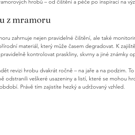
amorových hrobů – od čištění a péče po inspiraci na vý
bu z mramoru
ru zahrnuje nejen pravidelné čištění, ale také monitori
írodní materiál, který může časem degradovat. K zajiště
é pravidelně kontrolovat praskliny, skvrny a jiné známky o
ět revizi hrobu dvakrát ročně – na jaře a na podzim. To 
bě odstranili veškeré usazeniny a listí, které se mohou 
období. Právě tím zajistíte hezký a udržovaný vzhled.