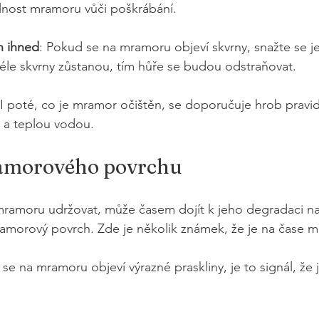
olnost mramoru vůči poškrábání.
n ihned
: Pokud se na mramoru objeví skvrny, snažte se je
déle skvrny zůstanou, tím hůře se budou odstraňovat.
 I poté, co je mramor očištěn, se doporučuje hrob pravi
a teplou vodou. 
morového povrchu
mramoru udržovat, může časem dojít k jeho degradaci na
amorový povrch. Zde je několik známek, že je na čase m
se na mramoru objeví výrazné praskliny, je to signál, že 