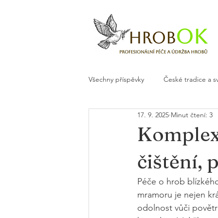
Všechny příspěvky
České tradice a s
17. 9. 2025
Minut čtení: 3
Květiny a dekorace na hrob
H
Komplex
čištění, 
Péče o hrob blízkého
mramoru je nejen krá
odolnost vůči povět