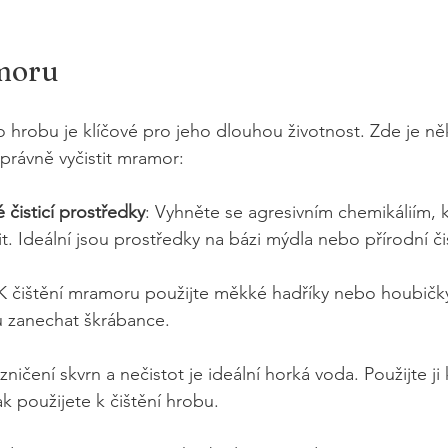
moru
hrobu je klíčové pro jeho dlouhou životnost. Zde je něk
správně vyčistit mramor:
 čisticí prostředky
: Vyhněte se agresivním chemikáliím,
 Ideální jsou prostředky na bázi mýdla nebo přírodní čis
 K čištění mramoru použijte měkké hadříky nebo houbičk
 zanechat škrábance.
 zničení skvrn a nečistot je ideální horká voda. Použijte j
ak použijete k čištění hrobu.