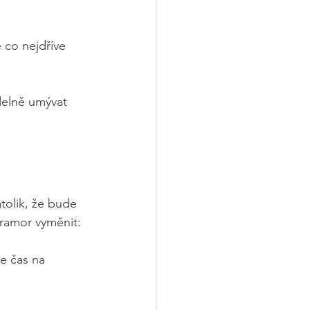
 co nejdříve 
delně umývat 
tolik, že bude 
ramor vyměnit:
je čas na 