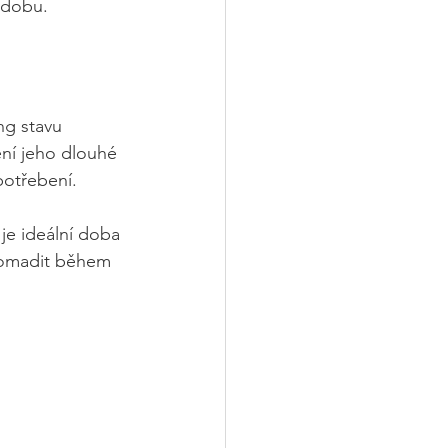
zdobu. 
ng stavu 
ní jeho dlouhé 
potřebení.
je ideální doba 
hromadit během 