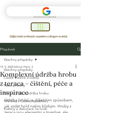
Údržba hrobů na Moravě s respektem a důrazem na detail.
Příspěvek
Všechny příspěvky
19. 9. 2025
Minut čtení: 2
Všechny příspěvky
Komplexní údržba hrobu
České tradice a svátky
z teraca – čištění, péče a
Naše příběhy
inspirace
Péče o hrob a údržba hrobu
Údržba hrobů je důležitým způsobem, 
Hřbitovy v České republice
jak vzdát hold našim blízkým. Hroby z 
Květiny a dekorace na hrob
teraca jsou elegantní a trvanlivé, ale 