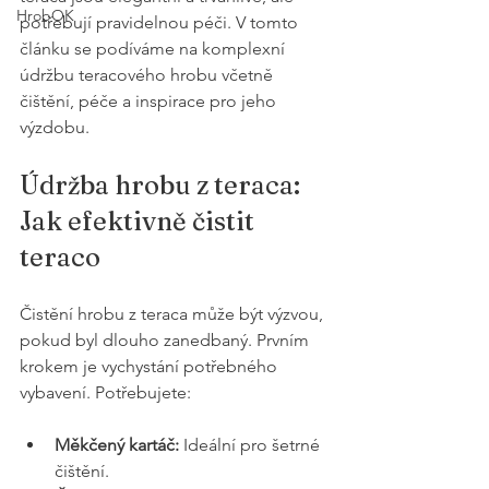
HrobOK
potřebují pravidelnou péči. V tomto 
článku se podíváme na komplexní 
údržbu teracového hrobu včetně 
čištění, péče a inspirace pro jeho 
výzdobu.
Údržba hrobu z teraca: 
Jak efektivně čistit 
teraco
Čistění hrobu z teraca může být výzvou, 
pokud byl dlouho zanedbaný. Prvním 
krokem je vychystání potřebného 
vybavení. Potřebujete:
Měkčený kartáč:
 Ideální pro šetrné 
čištění.