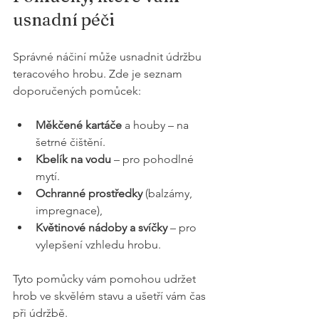
usnadní péči
Správné náčiní může usnadnit údržbu 
teracového hrobu. Zde je seznam 
doporučených pomůcek:
Měkčené kartáče
 a houby – na 
šetrné čištění.
Kbelík na vodu
 – pro pohodlné 
mytí.
Ochranné prostředky
 (balzámy, 
impregnace),
Květinové nádoby a svíčky
 – pro 
vylepšení vzhledu hrobu.
Tyto pomůcky vám pomohou udržet 
hrob ve skvělém stavu a ušetří vám čas 
při údržbě.