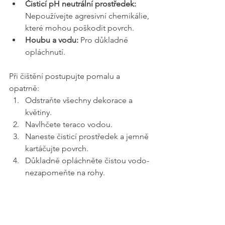
Čisticí pH neutrální prostředek:
Nepoužívejte agresivní chemikálie, 
které mohou poškodit povrch.
Houbu a vodu:
 Pro důkladné 
opláchnutí.
Při čištění postupujte pomalu a 
opatrně:
Odstraňte všechny dekorace a 
květiny.
Navlhčete teraco vodou.
Naneste čisticí prostředek a jemně 
kartáčujte povrch. 
Důkladně opláchněte čistou vodo-
nezapomeňte na rohy.