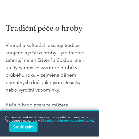
Tradiční péče o hroby
V mnoha kulturách existují tradice 
spojené s péčí o hroby. Tyto tradice 
zahrnují nejen čištění a údržbu, ale i 
určitý rytmus ve výzdobě hrobů v 
průběhu roku – zejména během 
památných dnů, jako jsou Dušičky 
nebo výroční vzpomínky.
Péče o hrob z teraca můžete 
přizpůsobit místním zvyklostem. Tímto 
Používáme cookies. Pokračováním v prohlížení souhlasíte.
způsobem nejen ctíte své blízké, ale 
Podrobnosti naleznete v
Zásadách ochrany osobních údajů
.
také spojujete sebe s širšími tradicemi 
Souhlasím
a rodinnými hodnotami.