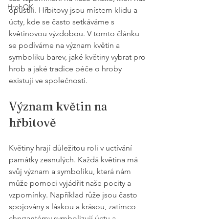
HrobOK
opustili. Hřbitovy jsou místem klidu a 
úcty, kde se často setkáváme s 
květinovou výzdobou. V tomto článku 
se podíváme na význam květin a 
symboliku barev, jaké květiny vybrat pro 
hrob a jaké tradice péče o hroby 
existují ve společnosti. 
Význam květin na 
hřbitově
Květiny hrají důležitou roli v uctívání 
památky zesnulých. Každá květina má 
svůj význam a symboliku, která nám 
může pomoci vyjádřit naše pocity a 
vzpomínky. Například růže jsou často 
spojovány s láskou a krásou, zatímco 
chryzantémy symbolizují úctu a 