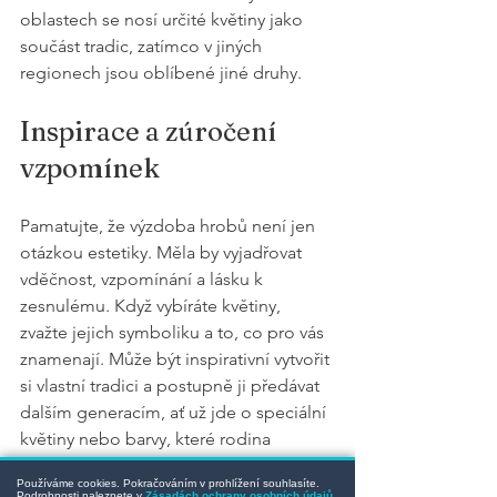
oblastech se nosí určité květiny jako 
součást tradic, zatímco v jiných 
regionech jsou oblíbené jiné druhy.
Inspirace a zúročení 
vzpomínek
Pamatujte, že výzdoba hrobů není jen 
otázkou estetiky. Měla by vyjadřovat 
vděčnost, vzpomínání a lásku k 
zesnulému. Když vybíráte květiny, 
zvažte jejich symboliku a to, co pro vás 
znamenají. Může být inspirativní vytvořit 
si vlastní tradici a postupně ji předávat 
dalším generacím, ať už jde o speciální 
květiny nebo barvy, které rodina 
preferuje.
Používáme cookies. Pokračováním v prohlížení souhlasíte.
Podrobnosti naleznete v
Zásadách ochrany osobních údajů
.