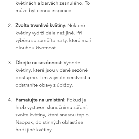
květinách a barvách zesnulého. To 
může být cenná inspirace.
Zvolte trvanlivé květiny
: Některé 
květiny vydrží déle než jiné. Při 
výběru se zaměřte na ty, které mají 
dlouhou životnost.
Dbejte na sezónnost
: Vyberte 
květiny, které jsou v dané sezóně 
dostupné. Tím zajistíte čerstvost a 
odstraníte obavy z údržby.
Pamatujte na umístění
: Pokud je 
hrob vystaven slunečnímu záření, 
zvolte květiny, které snesou teplo. 
Naopak, do stinných oblastí se 
hodí jiné květiny.