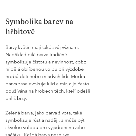
Symbolika barev na 
hřbitově
Barvy květin mají také svůj význam. 
Například bílá barva tradičně 
symbolizuje čistotu a nevinnost, což z 
ní dělá oblíbenou volbu při výzdobě 
hrobů dětí nebo mladých lidí. Modrá 
barva zase evokuje klid a mír, a je často 
používána na hrobech těch, kteří odešli 
příliš brzy. 
Zelená barva, jako barva života, také 
symbolizuje růst a naději, a může být 
skvělou volbou pro vyjádření nového 
začátku. Každá barva nese své 