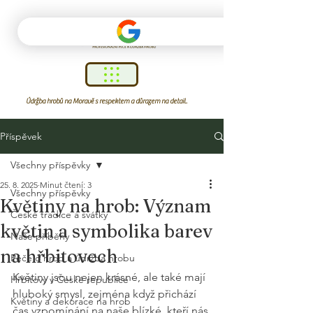
Údržba hrobů na Moravě s respektem a důrazem na detail.
Příspěvek
Všechny příspěvky
25. 8. 2025
Minut čtení: 3
Všechny příspěvky
Květiny na hrob: Význam
České tradice a svátky
květin a symbolika barev
Naše příběhy
na hřbitovech
Péče o hrob a údržba hrobu
Květiny jsou nejen krásné, ale také mají 
Hřbitovy v České republice
hluboký smysl, zejména když přichází 
Květiny a dekorace na hrob
čas vzpomínání na naše blízké, kteří nás 