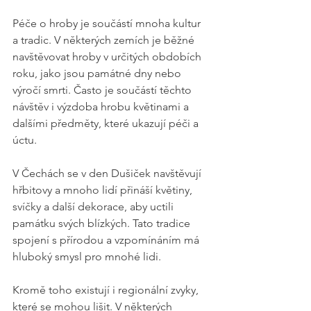
Péče o hroby je součástí mnoha kultur 
a tradic. V některých zemích je běžné 
navštěvovat hroby v určitých obdobích 
roku, jako jsou památné dny nebo 
výročí smrti. Často je součástí těchto 
návštěv i výzdoba hrobu květinami a 
dalšími předměty, které ukazují péči a 
úctu.
V Čechách se v den Dušiček navštěvují 
hřbitovy a mnoho lidí přináší květiny, 
svíčky a další dekorace, aby uctili 
památku svých blízkých. Tato tradice 
spojení s přírodou a vzpomínáním má 
hluboký smysl pro mnohé lidi. 
Kromě toho existují i regionální zvyky, 
které se mohou lišit. V některých 