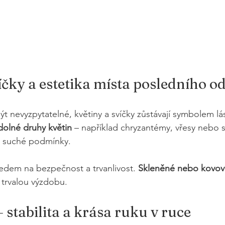
svíčky a estetika místa posledního 
t nevyzpytatelné, květiny a svíčky zůstávají symbolem lás
dolné druhy květin
 – například chryzantémy, vřesy nebo s
 a suché podmínky.
ledem na bezpečnost a trvanlivost. 
Skleněné nebo kovov
trvalou výzdobu.
 stabilita a krása ruku v ruce