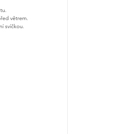
itu.
před větrem.
ní svíčkou.