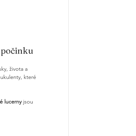
odpočinku
ky, života a 
ukulenty, které 
é lucerny
 jsou 