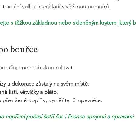
– tradiční volba, která ladí s většinou pomníků.
írejte s těžkou základnou nebo skleněným krytem, který b
po bouřce
oručujeme hrob zkontrolovat:
ázy a dekorace zůstaly na svém místě
.
né listí, větvičky a bláto
.
převržené doplňky vyměňte, či upevněte.
o nepřízni počasí šetří čas i finance spojené s opravami.