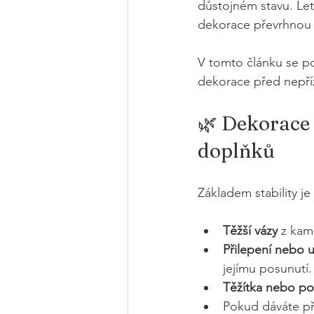
důstojném stavu. Letn
dekorace převrhnou
V tomto článku se pod
dekorace před nepříz
🌿 Dekorace 
doplňků
Základem stability je
Těžší vázy
 z kam
Přilepení nebo u
jejímu posunutí.
Těžítka nebo p
Pokud dáváte pře