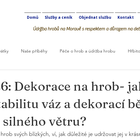
Domů
Služby a ceník
Objednat službu
Kontakt
Údržba hrobů na Moravě s respektem a důrazem na deta
vátky
Naše příběhy
Péče o hrob a údržba hrobu
Hřbito
robOK
6: Dekorace na hrob- ja
stabilitu váz a dekorací 
 silného větru?
rob svých blízkých, ví, jak důležité je udržovat jej v krá