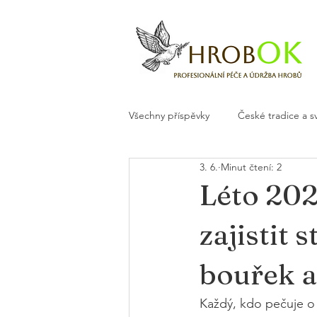
Všechny příspěvky
České tradice a s
3. 6.
Minut čtení: 2
Květiny a dekorace na hrob
H
Léto 202
zajistit 
bouřek a
Každý, kdo pečuje o h