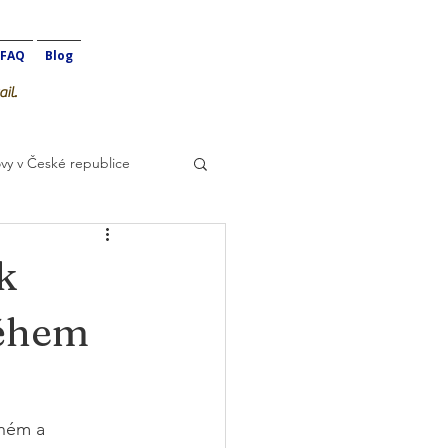
FAQ
Blog
il.
vy v České republice
k
během
sném a 