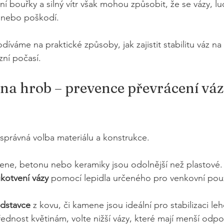
í bouřky a silný vítr však mohou způsobit, že se vázy, luc
 nebo poškodí. 
íváme na praktické způsoby, jak zajistit stabilitu váz na
ní počasí.
na hrob – prevence převrácení váz
 správná volba materiálu a konstrukce.
ene, betonu nebo keramiky jsou odolnější než plastové.
kotvení vázy
 pomocí lepidla určeného pro venkovní použ
odstavce
 z kovu, či kamene jsou ideální pro stabilizaci le
dnost květinám, volte nižší vázy, které mají menší odpor