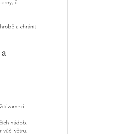
erny, či 
 hrobě a chránit 
 a 
ití zamezí 
hčích nádob.
 vůči větru.