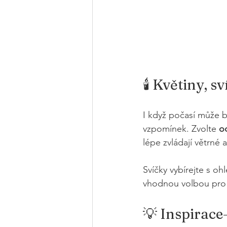
🕯️ Květiny, 
I když počasí může bý
vzpomínek. Zvolte 
o
lépe zvládají větrné
Svíčky vybírejte s oh
vhodnou volbou pro 
💡 Inspirace–