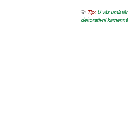
💡
 Tip: 
U váz umístě
dekorativní kamenné l