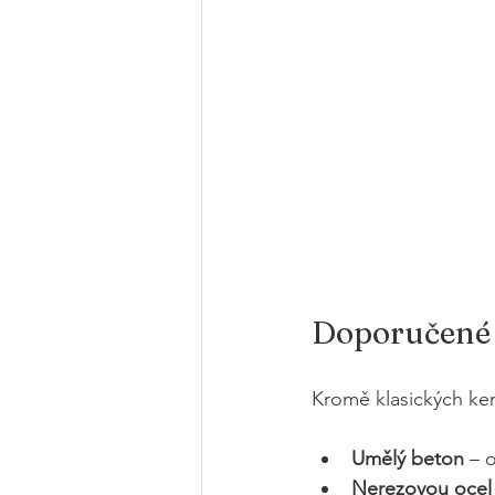
Doporučené m
Kromě klasických ker
Umělý beton
 – 
Nerezovou ocel