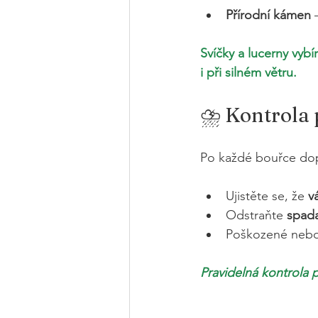
Přírodní kámen
 
Svíčky a lucerny vyb
i při silném větru.
⛈️ Kontrola 
Po každé bouřce dop
Ujistěte se, že 
v
Odstraňte 
spada
Poškozené nebo 
Pravidelná kontrola p