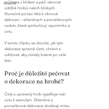
můžeme s klidem a péčí věnovat 
HrobOK
údržbě hrobů našich blízkých. 
Slunečné počasí láká k obnově 
dekorací – skleněných a porcelánových 
ozdob, které symbolizují vzpomínku a 
úctu. 
V tomto článku se dozvíte, jak tyto 
dekorace správně čistit, chránit a 
udržovat, aby zůstaly krásné po celé 
léto.
Proč je důležité pečovat 
o dekorace na hrobě?
Čistý a upravený hrob vyjadřuje naši 
úctu k zesnulým. Skleněné a 
porcelánové dekorace dodávají místu 