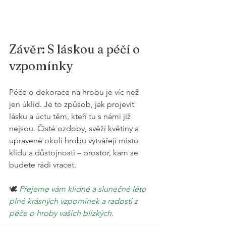
Závěr: S láskou a péčí o 
vzpomínky
Péče o dekorace na hrobu je víc než 
jen úklid. Je to způsob, jak projevit 
lásku a úctu těm, kteří tu s námi již 
nejsou. Čisté ozdoby, svěží květiny a 
upravené okolí hrobu vytvářejí místo 
klidu a důstojnosti – prostor, kam se 
budete rádi vracet.
🕊️ 
Přejeme vám klidné a slunečné léto 
plné krásných vzpomínek a radosti z 
péče o hroby vašich blízkých.