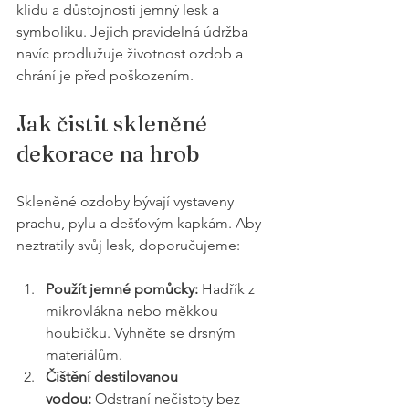
klidu a důstojnosti jemný lesk a 
symboliku. Jejich pravidelná údržba 
navíc prodlužuje životnost ozdob a 
chrání je před poškozením.
Jak čistit skleněné 
dekorace na hrob
Skleněné ozdoby bývají vystaveny 
prachu, pylu a dešťovým kapkám. Aby 
neztratily svůj lesk, doporučujeme:
Použít jemné pomůcky:
 Hadřík z 
mikrovlákna nebo měkkou 
houbičku. Vyhněte se drsným 
materiálům.
Čištění destilovanou 
vodou:
 Odstraní nečistoty bez 