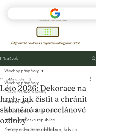
Údržba hrobů na Moravě s respektem a důrazem na detail.
Příspěvek
Všechny příspěvky
11. 5.
Minut čtení: 2
Všechny příspěvky
Léto 2026: Dekorace na
České tradice a svátky
hrob- jak čistit a chránit
Naše příběhy
skleněné a porcelánové
Péče o hrob a údržba hrobu
ozdoby
Hřbitovy v České republice
Květiny a dekorace na hrob
Léto je ideálním obdobím, kdy se 