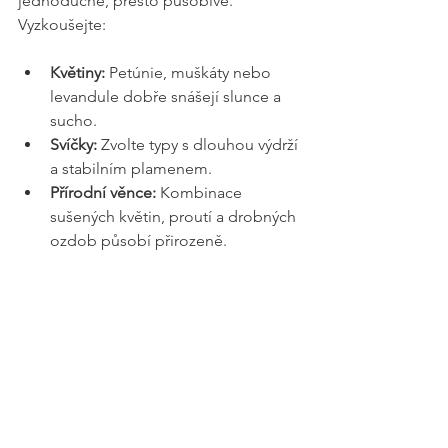
jednoduché, přesto působivé. 
Vyzkoušejte:
Květiny:
 Petúnie, muškáty nebo 
levandule dobře snášejí slunce a 
sucho.
Svíčky:
 Zvolte typy s dlouhou výdrží 
a stabilním plamenem.
Přírodní věnce:
 Kombinace 
sušených květin, proutí a drobných 
ozdob působí přirozeně.