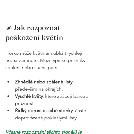
☀️ Jak rozpoznat 
poškození květin
Horko může květinám ublížit rychleji, 
než si všimnete. Mezi typické příznaky 
spálení nebo sucha patří:
Zhnědlé nebo spálené listy
, 
především na okrajích.
Vyschlé květy
, které ztrácejí barvu a 
pružnost.
Řídký porost a slabé stonky
, často 
doprovázené pokleslými listy.
Včasné rozpoznání těchto signálů je 