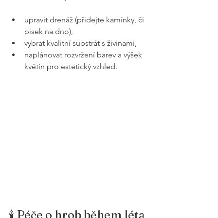
upravit drenáž (přidejte kamínky, či 
písek na dno),
vybrat kvalitní substrát s živinami,
naplánovat rozvržení barev a výšek 
květin pro estetický vzhled.
🕯️ Péče o hrob během léta