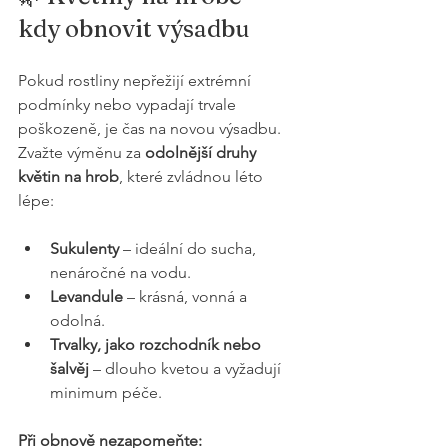
kdy obnovit výsadbu
Pokud rostliny nepřežijí extrémní 
podmínky nebo vypadají trvale 
poškozeně, je čas na novou výsadbu. 
Zvažte výměnu za 
odolnější druhy 
květin na hrob
, které zvládnou léto 
lépe:
Sukulenty
 – ideální do sucha, 
nenáročné na vodu.
Levandule
 – krásná, vonná a 
odolná.
Trvalky, jako rozchodník nebo 
šalvěj
 – dlouho kvetou a vyžadují 
minimum péče.
Při obnově nezapomeňte: