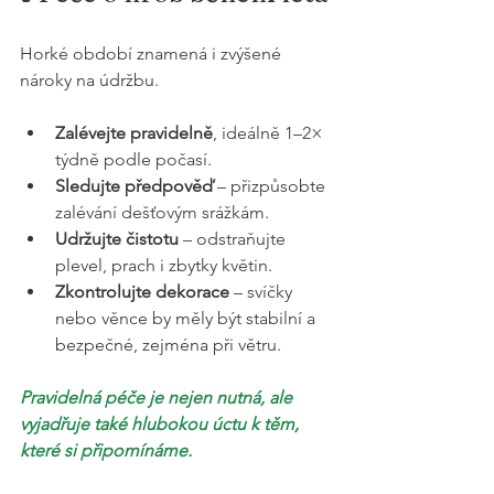
Horké období znamená i zvýšené 
nároky na údržbu.
Zalévejte pravidelně
, ideálně 1–2× 
týdně podle počasí.
Sledujte předpověď
 – přizpůsobte 
zalévání dešťovým srážkám.
Udržujte čistotu
 – odstraňujte 
plevel, prach i zbytky květin.
Zkontrolujte dekorace
 – svíčky 
nebo věnce by měly být stabilní a 
bezpečné, zejména při větru.
Pravidelná péče je nejen nutná, ale 
vyjadřuje také hlubokou úctu k těm, 
které si připomínáme.