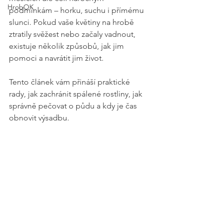
HrobOK
podmínkám – horku, suchu i přímému 
slunci. Pokud vaše květiny na hrobě 
ztratily svěžest nebo začaly vadnout, 
existuje několik způsobů, jak jim 
pomoci a navrátit jim život.
Tento článek vám přináší praktické 
rady, jak zachránit spálené rostliny, jak 
správně pečovat o půdu a kdy je čas 
obnovit výsadbu.