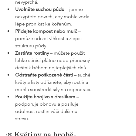
nevyprchá.
Uvolněte suchou půdu
 – jemně 
nakypřete povrch, aby mohla voda 
lépe pronikat ke kořenům.
Přidejte kompost nebo mulč
 – 
pomůže udržet vlhkost a zlepší 
strukturu půdy.
Zastiňte rostliny
 – můžete použít 
lehké stínící plátno nebo přenosný 
deštník během nejteplejších dnů.
Odstraňte poškozené části
 – suché 
květy a listy odřízněte, aby rostlina 
mohla soustředit síly na regeneraci.
Použijte hnojivo s draslíkem
 – 
podporuje obnovu a posiluje 
odolnost rostlin vůči dalšímu 
stresu.
🌿 Květiny na hrobě- 