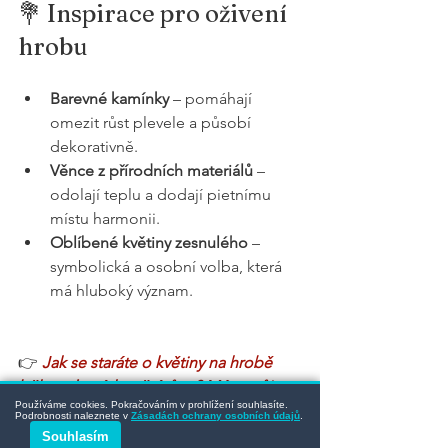
💐 Inspirace pro oživení 
hrobu
Barevné kamínky
 – pomáhají 
omezit růst plevele a působí 
dekorativně.
Věnce z přírodních materiálů
 – 
odolají teplu a dodají pietnímu 
místu harmonii.
Oblíbené květiny zesnulého
 – 
symbolická a osobní volba, která 
má hluboký význam.
👉 
Jak se staráte o květiny na hrobě 
během letních měsíců vy? Máte svůj 
Používáme cookies. Pokračováním v prohlížení souhlasíte.
osvědčený způsob, jak rostliny ochránit 
Podrobnosti naleznete v
Zásadách ochrany osobních údajů
.
před horkem? Podělte se o své 
Souhlasím