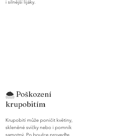
i silnější lijáky.
🌨️ Poškození 
krupobitím
Krupobití může poničit květiny, 
skleněné svíčky nebo i pomník 
samotný. Po bouřce proveďte 