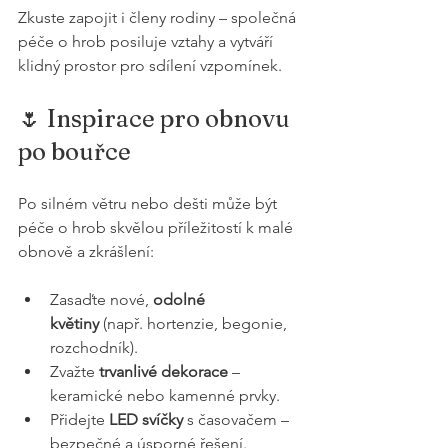
Zkuste zapojit i členy rodiny – společná 
péče o hrob posiluje vztahy a vytváří 
klidný prostor pro sdílení vzpomínek.
🌷 Inspirace pro obnovu 
po bouřce
Po silném větru nebo dešti může být 
péče o hrob skvělou příležitostí k malé 
obnově a zkrášlení:
Zasaďte nové, 
odolné 
květiny
 (např. hortenzie, begonie, 
rozchodník).
Zvažte 
trvanlivé dekorace
 – 
keramické nebo kamenné prvky.
Přidejte 
LED svíčky
 s časovačem – 
bezpečné a úsporné řešení.