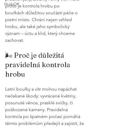
HrobOK
proto je kontrola hrobu po 
bouřkách důležitou součástí péče o 
pietní místo. Chrání nejen vzhled 
hrobu, ale také jeho symbolický 
význam – úctu a klid, který chceme 
zachovat.
🌬️ Proč je důležitá 
pravidelná kontrola 
hrobu
Letní bouřky a vítr mohou napáchat 
nečekané škody: vyvrácené květiny, 
posunuté věnce, prasklé svíčky, či 
poškozené kameny. Pravidelná 
kontrola po špatném počasí pomáhá 
těmto problémům předejít a zajistit, že 