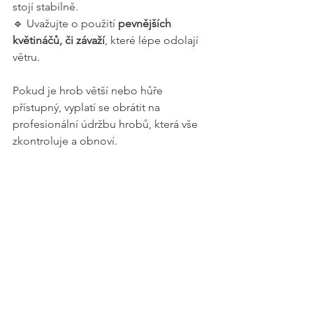
stojí stabilně.
🔹 Uvažujte o použití 
pevnějších 
květináčů, či závaží
, které lépe odolají 
větru.
Pokud je hrob větší nebo hůře 
přístupný, vyplatí se obrátit na 
profesionální údržbu hrobů, která vše 
zkontroluje a obnoví.