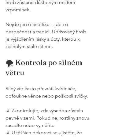
hrob zůstane důstojným místem 
vzpomínek.
Nejde jen o estetiku – jde i o 
bezpečnost a tradici. Udržovaný hrob 
je vyjádřením lásky a úcty, kterou k 
zesnulým stále cítíme.
🌪️ Kontrola po silném 
větru
Silný vítr často převrátí květináče, 
odfoukne věnce nebo poškodí svíčky.
🔹 Zkontrolujte, zda výsadba zůstala 
pevně v zemi. Pokud ne, rostliny znovu 
zasaďte nebo vyměňte.
🔹 U těžších dekorací se ujistěte, že 