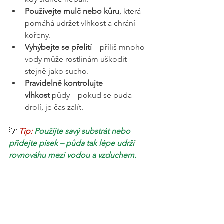
Používejte mulč nebo kůru
, která 
pomáhá udržet vlhkost a chrání 
kořeny.
Vyhýbejte se přelití
 – příliš mnoho 
vody může rostlinám uškodit 
stejně jako sucho.
Pravidelně kontrolujte 
vlhkost
 půdy – pokud se půda 
drolí, je čas zalít.
💡 
Tip: 
Použijte savý substrát nebo 
přidejte písek – půda tak lépe udrží 
rovnováhu mezi vodou a vzduchem.