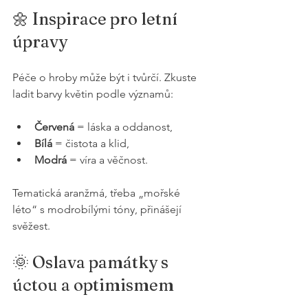
🌼 Inspirace pro letní 
úpravy
Péče o hroby může být i tvůrčí. Zkuste 
ladit barvy květin podle významů:
Červená
 = láska a oddanost,
Bílá
 = čistota a klid,
Modrá
 = víra a věčnost.
Tematická aranžmá, třeba „mořské 
léto“ s modrobílými tóny, přinášejí 
svěžest.
🌞 Oslava památky s 
úctou a optimismem