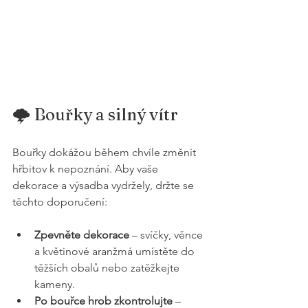
🌩️ Bouřky a silný vítr
Bouřky dokážou během chvíle změnit 
hřbitov k nepoznání. Aby vaše 
dekorace a výsadba vydržely, držte se 
těchto doporučení:
Zpevněte dekorace
 – svíčky, věnce 
a květinové aranžmá umístěte do 
těžších obalů nebo zatěžkejte 
kameny.
Po bouřce hrob zkontrolujte
 – 