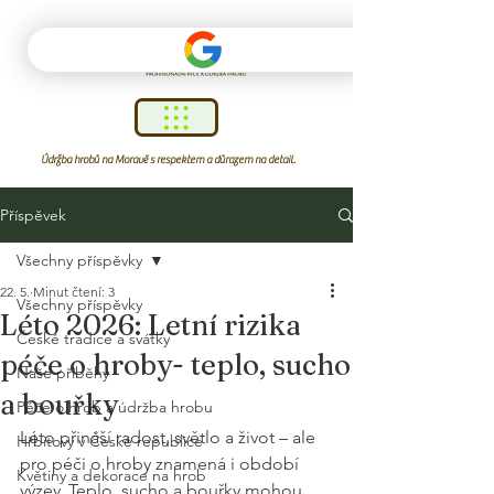
Údržba hrobů na Moravě s respektem a důrazem na detail.
Příspěvek
Všechny příspěvky
22. 5.
Minut čtení: 3
Všechny příspěvky
Léto 2026: Letní rizika
České tradice a svátky
péče o hroby- teplo, sucho
Naše příběhy
a bouřky
Péče o hrob a údržba hrobu
Léto přináší radost, světlo a život – ale 
Hřbitovy v České republice
pro péči o hroby znamená i období 
Květiny a dekorace na hrob
výzev. Teplo, sucho a bouřky mohou 