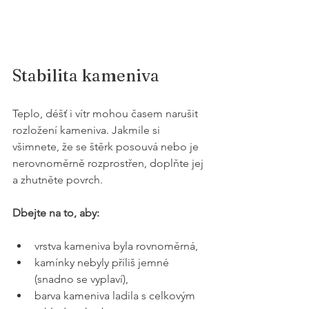
Stabilita kameniva
Teplo, déšť i vítr mohou časem narušit 
rozložení kameniva. Jakmile si 
všimnete, že se štěrk posouvá nebo je 
nerovnoměrně rozprostřen, doplňte jej 
a zhutněte povrch.
Dbejte na to, aby:
vrstva kameniva byla rovnoměrná,
kamínky nebyly příliš jemné 
(snadno se vyplaví),
barva kameniva ladila s celkovým 