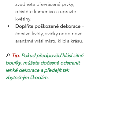
zvedněte převrácené prvky, 
očistěte kamenivo a upravte 
květiny.
Doplňte poškozené dekorace
 – 
čerstvé květy, svíčky nebo nové 
aranžmá vrátí místu klid a krásu.
🔎 
Tip: 
Pokud předpověď hlásí silné 
bouřky, můžete dočasně odstranit 
lehké dekorace a předejít tak 
zbytečným škodám.