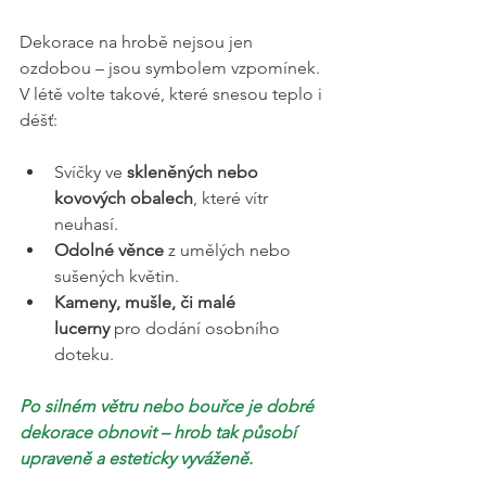
Dekorace na hrobě nejsou jen 
ozdobou – jsou symbolem vzpomínek. 
V létě volte takové, které snesou teplo i 
déšť:
Svíčky ve 
skleněných nebo 
kovových obalech
, které vítr 
neuhasí.
Odolné věnce
 z umělých nebo 
sušených květin.
Kameny, mušle, či malé 
lucerny
 pro dodání osobního 
doteku.
Po silném větru nebo bouřce je dobré 
dekorace obnovit – hrob tak působí 
upraveně a esteticky vyváženě.